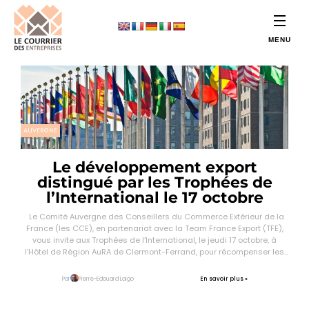
AUVERGNE
Le développement export
distingué par les Trophées de
l’International le 17 octobre
Le Comité Auvergne des Conseillers du Commerce Extérieur de la
France (les CCE), en partenariat avec la Team France Export (TFE),
vous invite aux Trophées de l’International, le jeudi 17 octobre, à
l’Hôtel de Région AuRA de Clermont-Ferrand, pour récompenser les
entreprises qui réussissent à l’export, ou ont eu recours au dispositif
« Mentorat » et/ou […]
En savoir plus »
Par
Pierre-Edouard Laigo