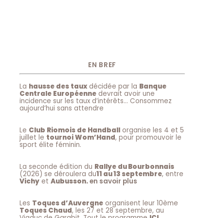
EN BREF
La
hausse des taux
décidée par la
Banque
Centrale Européenne
devrait avoir une
incidence sur les taux d’intérêts… Consommez
aujourd’hui sans attendre
Le
Club Riomois de Handball
organise les 4 et 5
juillet le
tournoi Wom’Hand
, pour promouvoir le
sport élite féminin.
La seconde édition du
Rallye du Bourbonnais
(2026) se déroulera du
11 au 13 septembre
, entre
Vichy
et
Aubusson.
en savoir plus
Les
Toques d’Auvergne
organisent leur 10ème
Toques Chaud
, les 27 et 28 septembre, au
Viaduc de Garabit. Tout le programme
ICI