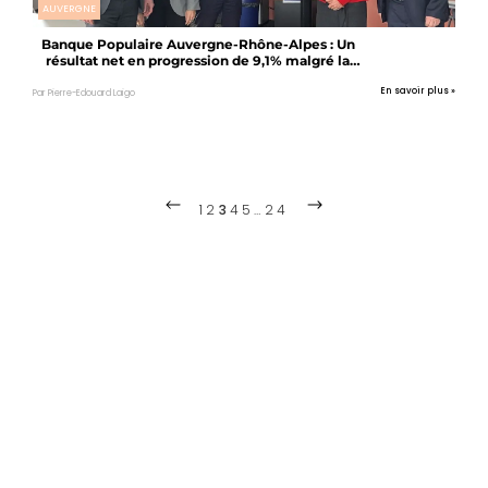
AUVERGNE
Banque Populaire Auvergne-Rhône-Alpes : Un
résultat net en progression de 9,1% malgré la
pression des taux
En savoir plus »
Par Pierre-Edouard Laigo
1
2
3
4
5
…
24