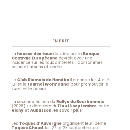
EN BREF
La
hausse des taux
décidée par la
Banque
Centrale Européenne
devrait avoir une
incidence sur les taux d’intérêts… Consommez
aujourd’hui sans attendre
Le
Club Riomois de Handball
organise les 4 et 5
juillet le
tournoi Wom’Hand
, pour promouvoir le
sport élite féminin.
La seconde édition du
Rallye du Bourbonnais
(2026) se déroulera du
11 au 13 septembre
, entre
Vichy
et
Aubusson.
en savoir plus
Les
Toques d’Auvergne
organisent leur 10ème
Toques Chaud
, les 27 et 28 septembre, au