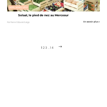
AGRI, AGRO, VÉTO
Solaal, le pied de nez au Mercosur
En savoir plus »
Par Pierre-Edouard Laigo
1
2
3
…
14