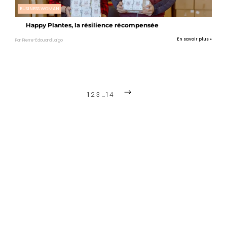
BUSINESS WOMAN
Happy Plantes, la résilience récompensée
En savoir plus »
Par Pierre-Edouard Laigo
1
2
3
…
14