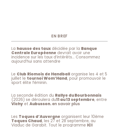
EN BREF
La
hausse des taux
décidée par la
Banque
Centrale Européenne
devrait avoir une
incidence sur les taux d’intérêts… Consommez
aujourd’hui sans attendre
Le
Club Riomois de Handball
organise les 4 et 5
juillet le
tournoi Wom’Hand
, pour promouvoir le
sport élite féminin.
La seconde édition du
Rallye du Bourbonnais
(2026) se déroulera du
11 au 13 septembre
, entre
Vichy
et
Aubusson.
en savoir plus
Les
Toques d’Auvergne
organisent leur 10ème
Toques Chaud
, les 27 et 28 septembre, au
Viaduc de Garabit. Tout le programme
ICI