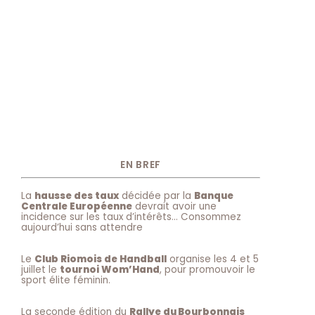
EN BREF
La
hausse des taux
décidée par la
Banque
Centrale Européenne
devrait avoir une
incidence sur les taux d’intérêts… Consommez
aujourd’hui sans attendre
Le
Club Riomois de Handball
organise les 4 et 5
juillet le
tournoi Wom’Hand
, pour promouvoir le
sport élite féminin.
La seconde édition du
Rallye du Bourbonnais