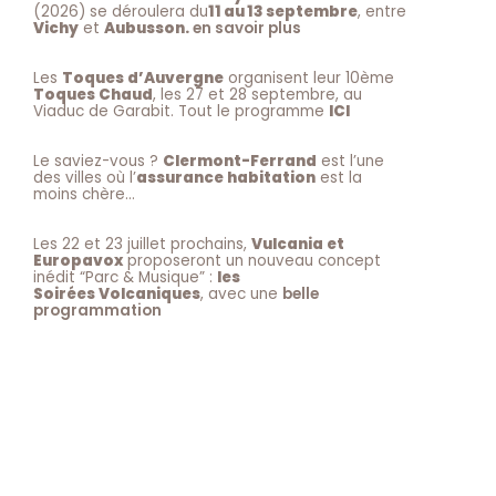
(2026) se déroulera du
11 au 13 septembre
, entre
Vichy
et
Aubusson.
en savoir plus
Les
Toques d’Auvergne
organisent leur 10ème
Toques Chaud
, les 27 et 28 septembre, au
Viaduc de Garabit. Tout le programme
ICI
Le saviez-vous ?
Clermont-Ferrand
est l’une
des villes où l’
assurance habitation
est la
moins chère…
Les 22 et 23 juillet prochains,
Vulcania et
Europavox
proposeront un nouveau concept
inédit “Parc & Musique” :
les
Soirées Volcaniques
, avec une
belle
programmation