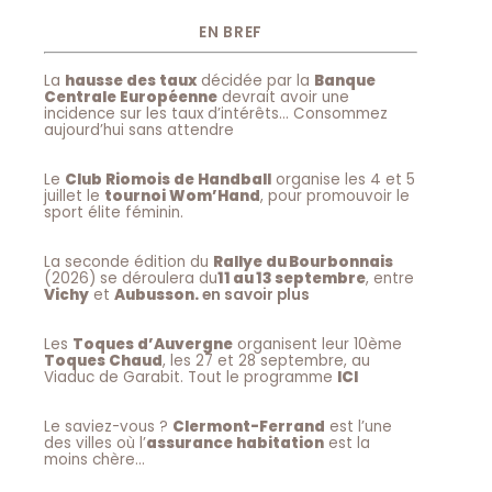
EN BREF
La
hausse des taux
décidée par la
Banque
Centrale Européenne
devrait avoir une
incidence sur les taux d’intérêts… Consommez
aujourd’hui sans attendre
Le
Club Riomois de Handball
organise les 4 et 5
juillet le
tournoi Wom’Hand
, pour promouvoir le
sport élite féminin.
La seconde édition du
Rallye du Bourbonnais
(2026) se déroulera du
11 au 13 septembre
, entre
Vichy
et
Aubusson.
en savoir plus
Les
Toques d’Auvergne
organisent leur 10ème
Toques Chaud
, les 27 et 28 septembre, au
Viaduc de Garabit. Tout le programme
ICI
Le saviez-vous ?
Clermont-Ferrand
est l’une
des villes où l’
assurance habitation
est la
moins chère…