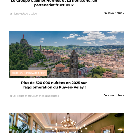
Le Groupe Cabinet Hermès et La Rôtisserie, un
partenariat fructueux
En savoir plus »
Par Pierre-Edouard Laigo
TOURISME, RESTAURATION
Plus de 520 000 nuitées en 2025 sur
l’agglomération du Puy-en-Velay !
En savoir plus »
Par La Rédaction du Courrier des Entreprises