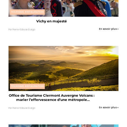
TOURISME, RESTAURATION
Vichy en majesté
En savoir plus »
Par Pierre-Edouard Laigo
TOURISME, RESTAURATION
Office de Tourisme Clermont Auvergne Volcans :
marier l’effervescence d’une métropole
culturelle avec la force brute de la nature
auvergnate
En savoir plus »
Par Pierre-Edouard Laigo