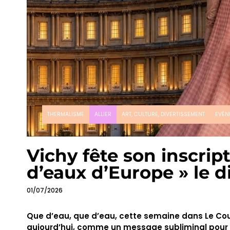
THERMALISME
ALLIER
ART, CULTURE, DIVERTISSEMENT
EVÉN
Vichy fête son inscrip
d’eaux d’Europe » le d
01/07/2026
Que d’eau, que d’eau, cette semaine dans Le Courr
aujourd’hui, comme un message subliminal pour pe