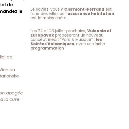
ial de
Le saviez-vous ?
Clermont-Ferrand
est
emandez le
l’une des villes où l’
assurance habitation
est la moins chère…
Les 22 et 23 juillet prochains,
Vulcania et
Europavox
proposeront un nouveau
concept inédit “Parc & Musique” :
les
Soirées Volcaniques
, avec une
belle
programmation
dial de
Wien en
Marianske
 son apogée
 à la cure