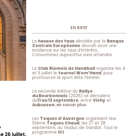
EN BREF
La
hausse des taux
décidée par la
Banque
Centrale Européenne
devrait avoir une
incidence sur les taux d’intérêts…
Consommez aujourd’hui sans attendre
Le
Club Riomois de Handball
organise les 4
et 5 juillet le
tournoi Wom’Hand
, pour
promouvoir le sport élite féminin.
La seconde édition du
Rallye
du Bourbonnais
(2026) se déroulera
du
11 au 13 septembre
, entre
Vichy
et
Aubusson.
en savoir plus
Les
Toques d’Auvergne
organisent leur
10ème
Toques Chaud
, les 27 et 28
y
septembre, au Viaduc de Garabit. Tout le
programme
ICI
26 juillet,