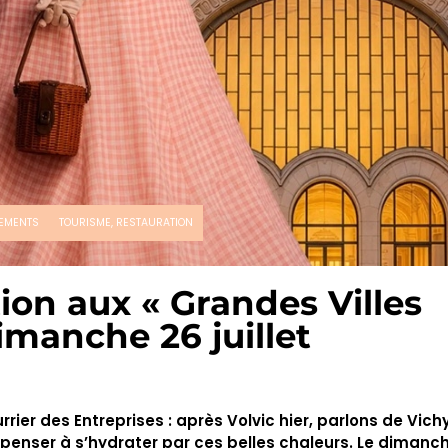
EMENTS
TOURISME, RESTAURATION
tion aux « Grandes Villes
imanche 26 juillet
ier des Entreprises : après Volvic hier, parlons de Vich
nser à s’hydrater par ces belles chaleurs. Le dimanche 