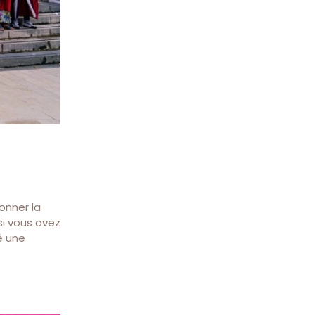
sonner la
si vous avez
é une