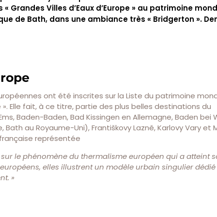
es « Grandes Villes d’Eaux d’Europe » au patrimoine mond
nique de Bath, dans une ambiance très « Bridgerton ». D
urope
s européennes ont été inscrites sur la Liste du patrimoine mon
 Elle fait, à ce titre, partie des plus belles destinations du
d Ems, Baden-Baden, Bad Kissingen en Allemagne, Baden bei 
e, Bath au Royaume-Uni), Františkovy Lazně, Karlovy Vary et 
e française représentée
el sur le phénomène du thermalisme européen qui a atteint
s européens, elles illustrent un modèle urbain singulier dédié
nt. »