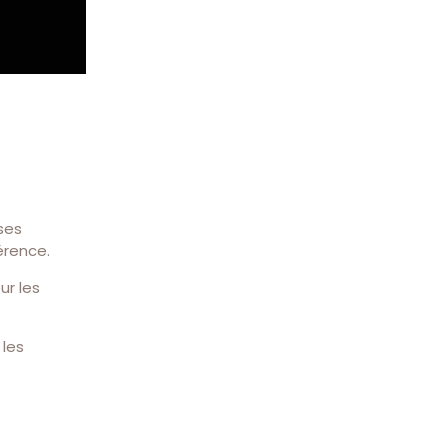
 ses
érence.
ur les
 les