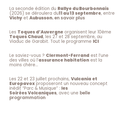
La seconde édition du
Rallye du Bourbonnais
(2026) se déroulera du
11 au 13 septembre
, entre
Vichy
et
Aubusson.
en savoir plus
Les
Toques d’Auvergne
organisent leur 10ème
Toques Chaud
, les 27 et 28 septembre, au
Viaduc de Garabit. Tout le programme
ICI
Le saviez-vous ?
Clermont-Ferrand
est l’une
des villes où l’
assurance habitation
est la
moins chère…
Les 22 et 23 juillet prochains,
Vulcania et
Europavox
proposeront un nouveau concept
inédit “Parc & Musique” :
les
Soirées Volcaniques
, avec une
belle
programmation