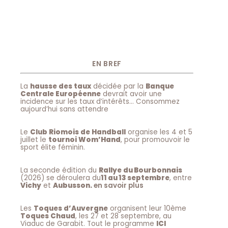
EN BREF
La
hausse des taux
décidée par la
Banque
Centrale Européenne
devrait avoir une
incidence sur les taux d’intérêts… Consommez
aujourd’hui sans attendre
Le
Club Riomois de Handball
organise les 4 et 5
juillet le
tournoi Wom’Hand
, pour promouvoir le
sport élite féminin.
La seconde édition du
Rallye du Bourbonnais
(2026) se déroulera du
11 au 13 septembre
, entre
Vichy
et
Aubusson.
en savoir plus
Les
Toques d’Auvergne
organisent leur 10ème
Toques Chaud
, les 27 et 28 septembre, au
Viaduc de Garabit. Tout le programme
ICI