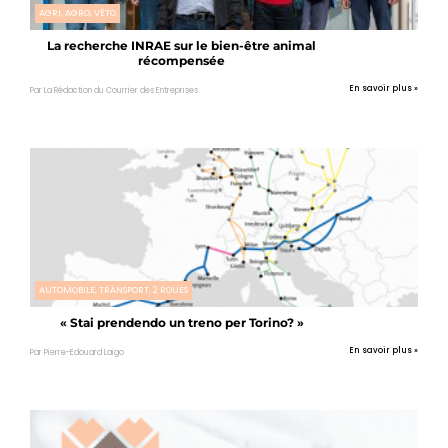
AGRI, AGRO, VÉTO
La recherche INRAE sur le bien-être animal
récompensée
En savoir plus »
Par La Rédaction du Courrier des Entreprises
AUTOMOBILE, TRANSPORT, 2 ROUES
« Stai prendendo un treno per Torino? »
En savoir plus »
Par Pierre-Edouard Laigo