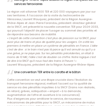
services ferroviaires
La région voit sillonner 1500 TER et 220 000 voyageurs par jour sur
ses territoires. À l’occasion de la visite du technicentre de
Vénissieux, Laurent Wauquiez, président de la Région Auvergne-
Rhône-Alpes et Jean-Pierre Farandou, président-directeur général
de la SNCF, ont présenté la nouvelle convention TER pour 2024-2033,
qui poursuit l’objectif de placer l’usager au sommet des priorités et
de répondre aux besoins de mobilité.
« L’esprit de cette convention c’est plus de pression sur la SNCF, pour
avoir plus de trains et plus de qualité pour les usagers. On a été les
premiers à mettre en place un système de pénalités en France. L’idée
c’est de dire : si le train n’est pas là parce qu’il est annulé ou qu’il y a
une grève, je ne paye pas. Sur les pénalités précédentes, on était à
moins de 10 M€, l’idée c’est de doubler ce chiffre. Notre logique c’est
de dire à la SNCF qu’il nous faut des trains à l’heure ! »
Laurent Wauquiez, président de la Région Auvergne-Rhône-Alpes
Une convention TER entre la carotte et le bâton
Cette convention se veut une étape cruciale dans l’évolution du
transport ferroviaire régional, mettant l’accent sur la qualité de
service via des pénalités imputées à la SNCF (trains non réalisés,
en retard, grèves, adéquation « emport » à la demande,
augmentation de l’offre et ouverture à la concurrence).
Plus d’exigences pour améliorer le service, de nouveaux
mécanismes de pénalités pour la SNCF, un mécanisme de malus