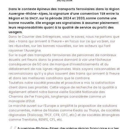
26/02/2024
Dans le contexte épineux des transports ferroviaires dans la région
Auvergne-Rhône-Alpes, la signature d’une convention TER entre la
Région et la SNCF, sur la période 2024 et 2033, sonne comme une
bonne nouvelle. Elle engage ses signataires à assumer pleinement
leurs responsabilités quant à la qualité de service au profit des
usagers.
Dans le Courrier des Entreprises, vous le savez, nous ne parlons que
des « trains qui arrivent à l’heure » en focus sur ce qui va bien, sur
les réussites, sur les bonnes nouvelles, sur les acteurs qui font
rayonner l’Auvergne.
Sur le sujet des transports ferroviaires de personnes de nombreux
écueils ont fleuris dans la presse donnant à voir une fâcheuse
conséquence de 50 ans de manque d’investissements et du
délabrement de nos lignes régionales. Mais soyons raisonnables et
reconnaissons qu’il y a plus souvent des trains qui arrivent à l’heure
et dans les meilleures conditions que le contraire.
Toutefois notre société pressée et proactive a mis la satisfaction
client dans ses priorités. Cette vague de recherche de la qualité a
également atteint notre bonne vieille Société Nationale des
Chemins de Fer Français, longtemps considérée comme un
monopole d’Etat.
Le marché ouvert sur l’Europe a amplifié la proposition de solutions
concurrentes, même de filiales comme Keolis ou Thalys, de sociétés
régionales (Railcoop, TPCF, CFR, CFC, etc.) et de sociétés étrangères
comme Trenitalia, RENFE, CFL, etc.
Auvergne-Rhône-Alpes deuxième région française sur les