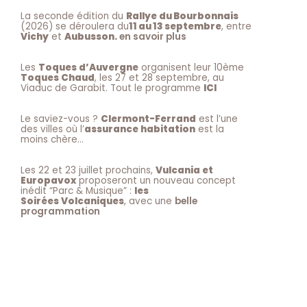
La seconde édition du
Rallye du Bourbonnais
(2026) se déroulera du
11 au 13 septembre
, entre
Vichy
et
Aubusson.
en savoir plus
Les
Toques d’Auvergne
organisent leur 10ème
Toques Chaud
, les 27 et 28 septembre, au
Viaduc de Garabit. Tout le programme
ICI
Le saviez-vous ?
Clermont-Ferrand
est l’une
des villes où l’
assurance habitation
est la
moins chère…
Les 22 et 23 juillet prochains,
Vulcania et
Europavox
proposeront un nouveau concept
inédit “Parc & Musique” :
les
Soirées Volcaniques
, avec une
belle
programmation