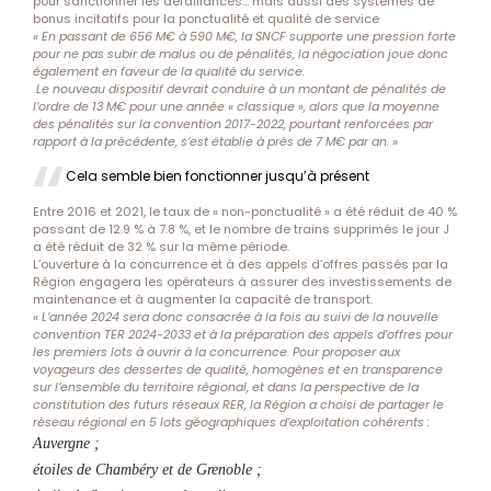
pour sanctionner les défaillances… mais aussi des systèmes de
bonus incitatifs pour la ponctualité et qualité de service
« En passant de 656 M€ à 590 M€, la SNCF supporte une pression forte
pour ne pas subir de malus ou de pénalités, la négociation joue donc
également en faveur de la qualité du service.
Le nouveau dispositif devrait conduire à un montant de pénalités de
l’ordre de 13 M€ pour une année « classique », alors que la moyenne
des pénalités sur la convention 2017-2022, pourtant renforcées par
rapport à la précédente, s’est établie à près de 7 M€ par an. »
Cela semble bien fonctionner jusqu’à présent
Entre 2016 et 2021, le taux de « non-ponctualité » a été réduit de 40 %
passant de 12.9 % à 7.8 %, et le nombre de trains supprimés le jour J
a été réduit de 32 % sur la même période.
L’ouverture à la concurrence et à des appels d’offres passés par la
Région engagera les opérateurs à assurer des investissements de
maintenance et à augmenter la capacité de transport.
« L’année 2024 sera donc consacrée à la fois au suivi de la nouvelle
convention TER 2024-2033 et à la préparation des appels d’offres pour
les premiers lots à ouvrir à la concurrence. Pour proposer aux
voyageurs des dessertes de qualité, homogènes et en transparence
sur l’ensemble du territoire régional, et dans la perspective de la
constitution des futurs réseaux RER, la Région a choisi de partager le
réseau régional en 5 lots géographiques d’exploitation cohérents :
Auvergne ;
étoiles de Chambéry et de Grenoble ;