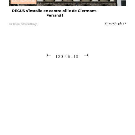
BUSINESS WOMAN
REGUS s’installe en centre-ville de Clermont-
Ferrand !
En savoir plus »
Par Pierre-Edouard Laigo
1
2
3
4
5
…
13