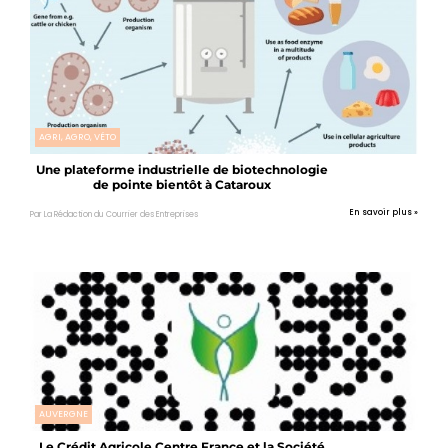
AGRI, AGRO, VÉTO
Une plateforme industrielle de biotechnologie
de pointe bientôt à Cataroux
En savoir plus »
Par La Rédaction du Courrier des Entreprises
AUVERGNE
Le Crédit Agricole Centre France et la Société