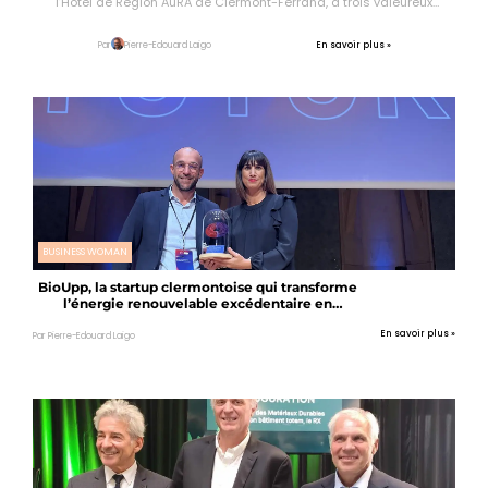
l’Hôtel de Région AuRA de Clermont-Ferrand, à trois valeureux
lauréats. Les Conseillers du Commerce Extérieur de la France sont
aussi utiles qu’ils sont […]
En savoir plus »
Par
Pierre-Edouard Laigo
BUSINESS WOMAN
BioUpp, la startup clermontoise qui transforme
l’énergie renouvelable excédentaire en
biométhane qui décarbone !
En savoir plus »
Par Pierre-Edouard Laigo