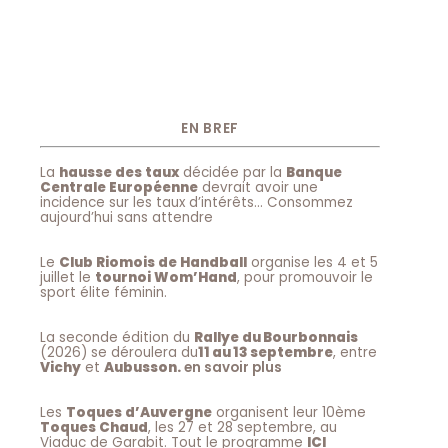
EN BREF
La
hausse des taux
décidée par la
Banque
Centrale Européenne
devrait avoir une
incidence sur les taux d’intérêts… Consommez
aujourd’hui sans attendre
Le
Club Riomois de Handball
organise les 4 et 5
juillet le
tournoi Wom’Hand
, pour promouvoir le
sport élite féminin.
La seconde édition du
Rallye du Bourbonnais
(2026) se déroulera du
11 au 13 septembre
, entre
Vichy
et
Aubusson.
en savoir plus
Les
Toques d’Auvergne
organisent leur 10ème
Toques Chaud
, les 27 et 28 septembre, au
Viaduc de Garabit. Tout le programme
ICI