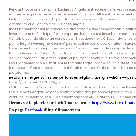
12/12/2
Pendant toute une semaine, Business Angels, entrepreneurs, investisseurs 
échanger et présenter leurs expériences à travers différents événements.
En tant qu’outil de place, la plateforme régionale Incit’financement a ré
alternatifs et à l’action des Business Angels.
Incit’financement est la première plateforme de financement participatif 
Investissement Participatif accompagne les projets d’investissement au 
Véritable outil de place au service de l’INvestissement CIToyen dans les en
par la Région Auvergne-Rhône-Alpes et portée par la coordination région
L’événement proposé par les business Angels à permis de souligner le tra
Région Auvergne-Rhône-Alpes dans le financement des entreprises régi
souvent méconnu du grand public et pourtant essentiel au développement
Les 11 associations qui maillent le territoire regroupent ainsi plus de 500
leur réseau. Ces associations sont également sociétaires d’Incit’financem
plateforme.
Retour en images sur les temps forts en Région Auvergne-Rhône-Alpes a
https://youtu.be/jM9CUKYA_fw
Cette semaine à également été l’occasion de rappeler ce qu’est un Busine
Les Business Angels se définissent comme des personnes physiques qui in
startups innovantes et qui les accompagnent sur la durée. Le Business An
Découvrez la plateforme Incit’financement :
https://www.incit-financ
La page
Facebook
d’Incit’financement