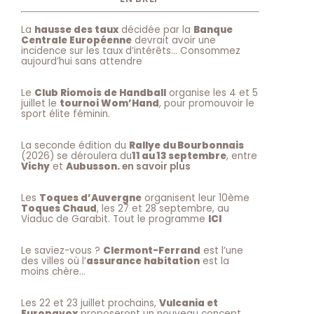
La
hausse des taux
décidée par la
Banque
Centrale Européenne
devrait avoir une
incidence sur les taux d’intérêts… Consommez
aujourd’hui sans attendre
Le
Club Riomois de Handball
organise les 4 et 5
juillet le
tournoi Wom’Hand
, pour promouvoir le
sport élite féminin.
La seconde édition du
Rallye du Bourbonnais
(2026) se déroulera du
11 au 13 septembre
, entre
Vichy
et
Aubusson.
en savoir plus
Les
Toques d’Auvergne
organisent leur 10ème
Toques Chaud
, les 27 et 28 septembre, au
Viaduc de Garabit. Tout le programme
ICI
Le saviez-vous ?
Clermont-Ferrand
est l’une
des villes où l’
assurance habitation
est la
moins chère…
Les 22 et 23 juillet prochains,
Vulcania et
Europavox
proposeront un nouveau concept