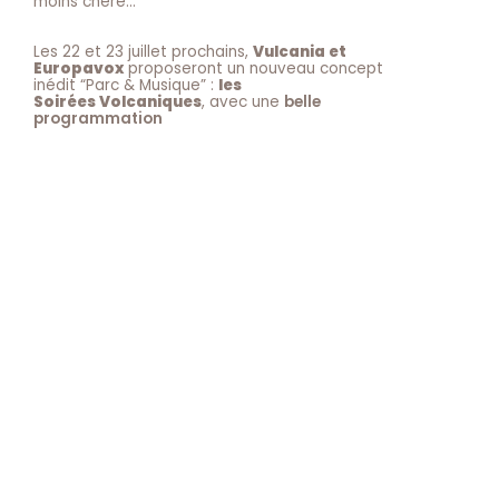
moins chère…
Les 22 et 23 juillet prochains,
Vulcania et
Europavox
proposeront un nouveau concept
inédit “Parc & Musique” :
les
Soirées Volcaniques
, avec une
belle
programmation