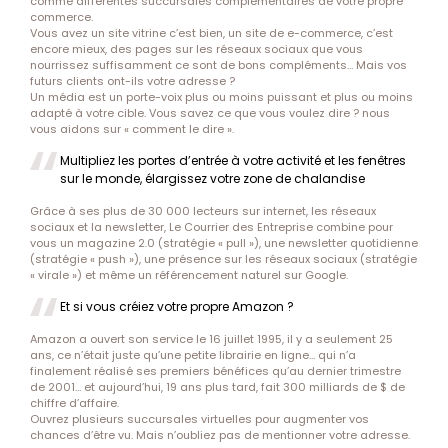
comme différentes succursales complémentaires de votre propre
commerce.
Vous avez un site vitrine c’est bien, un site de e-commerce, c’est
encore mieux, des pages sur les réseaux sociaux que vous
nourrissez suffisamment ce sont de bons compléments… Mais vos
futurs clients ont-ils votre adresse ?
Un média est un porte-voix plus ou moins puissant et plus ou moins
adapté à votre cible. Vous savez ce que vous voulez dire ? nous
vous aidons sur « comment le dire ».
Multipliez les portes d’entrée à votre activité et les fenêtres
sur le monde, élargissez votre zone de chalandise
Grâce à ses plus de 30 000 lecteurs sur internet, les réseaux
sociaux et la newsletter, Le Courrier des Entreprise combine pour
vous un magazine 2.0 (stratégie « pull »), une newsletter quotidienne
(stratégie « push »), une présence sur les réseaux sociaux (stratégie
« virale ») et même un référencement naturel sur Google.
Et si vous créiez votre propre Amazon ?
Amazon a ouvert son service le 16 juillet 1995, il y a seulement 25
ans, ce n’était juste qu’une petite librairie en ligne… qui n’a
finalement réalisé ses premiers bénéfices qu’au dernier trimestre
de 2001… et aujourd’hui, 19 ans plus tard, fait 300 milliards de $ de
chiffre d’affaire.
Ouvrez plusieurs succursales virtuelles pour augmenter vos
chances d’être vu. Mais n’oubliez pas de mentionner votre adresse.