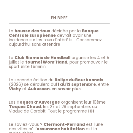
EN BREF
La
hausse des taux
décidée par la
Banque
Centrale Européenne
devrait avoir une
incidence sur les taux d’intérêts… Consommez
aujourd’hui sans attendre
Le
Club Riomois de Handball
organise les 4 et 5
juillet le
tournoi Wom’Hand
, pour promouvoir le
sport élite féminin.
La seconde édition du
Rallye du Bourbonnais
(2026) se déroulera du
11 au 13 septembre
, entre
Vichy
et
Aubusson.
en savoir plus
Les
Toques d’Auvergne
organisent leur 10ème
Toques Chaud
, les 27 et 28 septembre, au
Viaduc de Garabit. Tout le programme
ICI
Le saviez-vous ?
Clermont-Ferrand
est l’une
des villes où l’
assurance habitation
est la