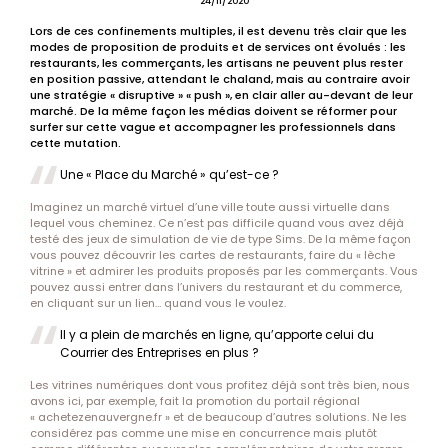
24/11/2020
Lors de ces confinements multiples, il est devenu très clair que les
modes de proposition de produits et de services ont évolués : les
restaurants, les commerçants, les artisans ne peuvent plus rester
en position passive, attendant le chaland, mais au contraire avoir
une stratégie « disruptive » « push », en clair aller au-devant de leur
marché. De la même façon les médias doivent se réformer pour
surfer sur cette vague et accompagner les professionnels dans
cette mutation.
Une « Place du Marché » qu’est-ce ?
Imaginez un marché virtuel d’une ville toute aussi virtuelle dans
lequel vous cheminez. Ce n’est pas difficile quand vous avez déjà
testé des jeux de simulation de vie de type Sims. De la même façon
vous pouvez découvrir les cartes de restaurants, faire du « lèche
vitrine » et admirer les produits proposés par les commerçants. Vous
pouvez aussi entrer dans l’univers du restaurant et du commerce,
en cliquant sur un lien… quand vous le voulez.
Il y a plein de marchés en ligne, qu’apporte celui du
Courrier des Entreprises en plus ?
Les vitrines numériques dont vous profitez déjà sont très bien, nous
avons ici, par exemple, fait la promotion du portail régional
« achetezenauvergne.fr » et de beaucoup d’autres solutions. Ne les
considérez pas comme une mise en concurrence mais plutôt