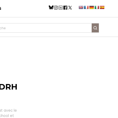
s
NDRH
t avec le
chool et