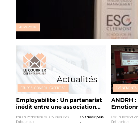
AUVERGNE
ETUDES, CONSEIL, EXPERTISE
EVÉNEMENTS 
Employabilite : Un partenariat
ANDRH : 
inédit entre une association
Emotionne
professionnelle,
craintes 
Par La Rédaction du Courrier des
En savoir plus
Par La Rédaction
l’enseignement supérieur et le
Entreprises
Entreprises
»
monde de la recherche