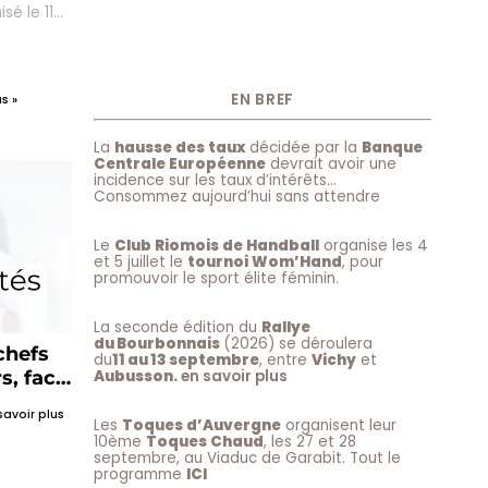
sé le 11
el : «
atégies
es ? »...
EN BREF
s »
La
hausse des taux
décidée par la
Banque
Centrale Européenne
devrait avoir une
incidence sur les taux d’intérêts…
Consommez aujourd’hui sans attendre
Le
Club Riomois de Handball
organise les 4
et 5 juillet le
tournoi Wom’Hand
, pour
promouvoir le sport élite féminin.
La seconde édition du
Rallye
du Bourbonnais
(2026) se déroulera
chefs
du
11 au 13 septembre
, entre
Vichy
et
s, face
Aubusson.
en savoir plus
e,
savoir plus
ligence
Les
Toques d’Auvergne
organisent leur
10ème
Toques Chaud
, les 27 et 28
septembre, au Viaduc de Garabit. Tout le
programme
ICI