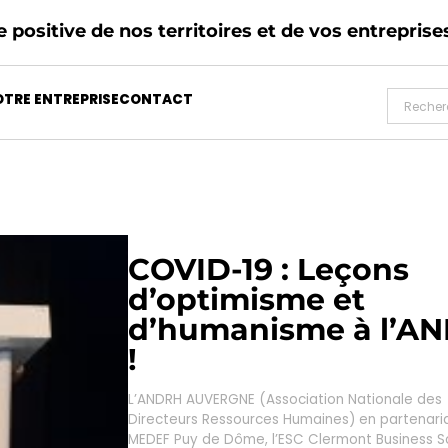
 positive de nos territoires et de vos entreprise
TRE ENTREPRISE
CONTACT
COVID-19 : Leçons
d’optimisme et
d’humanisme à l’A
!
L’ANDRH AUVERGNE (Association Nationale des
Directeurs Ressources Humaines) en partenaria
MEDEF Puy de Dôme, l’ESC Clermont Business S