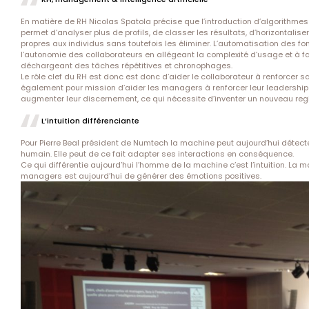
En matière de RH Nicolas Spatola précise que l’introduction d’algorithme
permet d’analyser plus de profils, de classer les résultats, d’horizontaliser 
propres aux individus sans toutefois les éliminer. L’automatisation des f
l’autonomie des collaborateurs en allégeant la complexité d’usage et à f
déchargeant des tâches répétitives et chronophages.
Le rôle clef du RH est donc est donc d’aider le collaborateur à renforcer sa
également pour mission d’aider les managers à renforcer leur leadershi
augmenter leur discernement, ce qui nécessite d’inventer un nouveau re
L’intuition différenciante
Pour Pierre Beal président de Numtech la machine peut aujourd’hui détect
humain. Elle peut de ce fait adapter ses interactions en conséquence.
Ce qui différentie aujourd’hui l’homme de la machine c’est l’intuition. La
managers est aujourd’hui de générer des émotions positives.