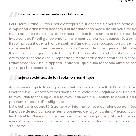
16/07/2019
La robotisation remède au chômage
Pour Pierre Grand-Dufay Chef d’entreprise qui vient de signer son premier r
s’implanter dans notre économie et impacter nos mode de vie nous rendant p
sur la question du sens et du bonheur et nous fait prendre conscience, 
important de l’intelligence émotionnelle pour contrer les lacunes résultant d
Reconnaissant que la France souffre d’un déficit de robotisation au sein 
cette révolution numérique en raison de l’ essor de l’intelligence artifici
Il fait remarquer que compte tenu de l’effet positif de la robotisation sur l
optimiste sur notre avenir. Cependant, mettant en garde contre les bienfa
transformation, il nous apporte l’antidote ; quelques réponses simples et 
partage et responsabilité.
Enjeux sociétaux de la révolution numérique
Après avoir rappelé les origines de l’intelligence artificielle (IA) en 1956
Chercheur au Laboratoire de Psychologie Sociale et Cognitive de l’Université
la révolution technologique à la révolution sociale », enrichi le débat. Il s
proprement parler d’intelligence .
L’IA c’est de la capacité à traiter de l’information et à corréler des donné
l’analyse de nos comportements observés de façon continu. Précisant que l
les USA et la Chine sont plus performant que nous parce qu’il vaut mieu
invite à progresser au niveau de la protection des données et attire notre a
sa liberté.
RH, management & Intelligence artificielle