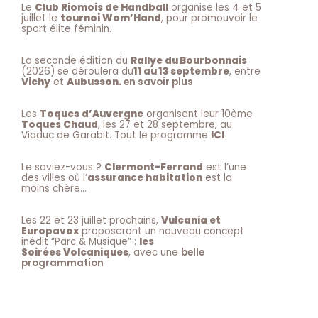
Le
Club Riomois de Handball
organise les 4 et 5
juillet le
tournoi Wom’Hand
, pour promouvoir le
sport élite féminin.
La seconde édition du
Rallye du Bourbonnais
(2026) se déroulera du
11 au 13 septembre
, entre
Vichy
et
Aubusson.
en savoir plus
Les
Toques d’Auvergne
organisent leur 10ème
Toques Chaud
, les 27 et 28 septembre, au
Viaduc de Garabit. Tout le programme
ICI
Le saviez-vous ?
Clermont-Ferrand
est l’une
des villes où l’
assurance habitation
est la
moins chère…
Les 22 et 23 juillet prochains,
Vulcania et
Europavox
proposeront un nouveau concept
inédit “Parc & Musique” :
les
Soirées Volcaniques
, avec une
belle
programmation