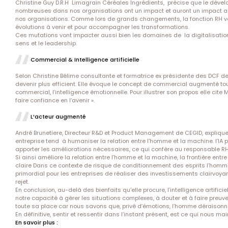
Christine Guy D.R.H Limagrain Céréales Ingrédients, précise que le dévelo
nombreuses dans nos organisations ont un impact et auront un impact ac
nos organisations. Comme lors de grands changements, la fonction RH va 
évolutions à venir et pour accompagner les transformations.
Ces mutations vont impacter aussi bien les domaines de la digitalisatio
sens et le leadership.
Commercial & Intelligence artificielle
Selon Christine Bélime consultante et formatrice ex présidente des DCF d
devenir plus efficient. Elle évoque le concept de commercial augmenté tout 
commercial, l’intelligence émotionnelle. Pour illustrer son propos elle cite
faire confiance en l‘avenir ».
L’acteur augmenté
André Brunetiere, Directeur R&D et Product Management de CEGID, explique u
entreprise tend à humaniser la relation entre l’homme et la machine. l’IA p
apporter les améliorations nécessaires, ce qui confère au responsable 
Si ainsi améliore la relation entre l’homme et la machine, la frontière entr
claire Dans ce contexte de risque de conditionnement des esprits l’homme do
primordial pour les entreprises de réaliser des investissements clairvoya
rejet.
En conclusion, au-delà des bienfaits qu’elle procure, l’intelligence artific
notre capacité à gérer les situations complexes, à douter et à faire preuv
toute sa place car nous savons que, privé d’émotions, l’homme déraisonne
En définitive, sentir et ressentir dans l’instant présent, est ce qui nous mai
En savoir plus
: