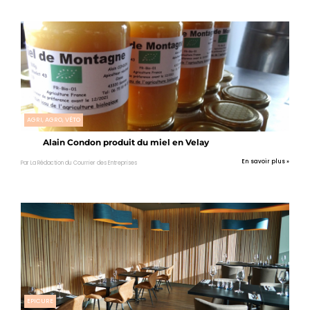
AGRI, AGRO, VÉTO
Alain Condon produit du miel en Velay
En savoir plus »
Par La Rédaction du Courrier des Entreprises
EPICURE