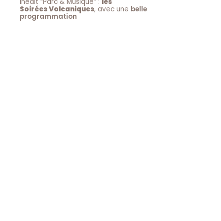
inédit “Parc & Musique” :
les
Soirées Volcaniques
, avec une
belle
programmation