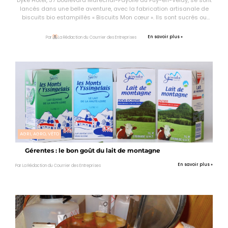
lancés dans une belle aventure, avec la fabrication artisanale de
biscuits bio estampillés « Biscuits Mon cœur ». Ils sont sucrés ou
salés, et ils sont vendus dans les épiceries fines et les magasins
bio.
En savoir plus »
Par
La Rédaction du Courrier des Entreprises
AGRI, AGRO, VÉTO
Gérentes : le bon goût du lait de montagne
En savoir plus »
Par La Rédaction du Courrier des Entreprises