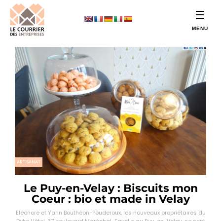
ARTISANAT
Le Puy-en-Velay : Biscuits mon
Coeur : bio et made in Velay
Eléonore et Yann Bouthéon-Pouderoux, les nouveaux propriétaires du
Dyke Hôtel, 37 boulevard Maréchal-Fayolle au Puy-en-Velay, se sont