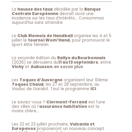
La
hausse des taux
décidée par la
Banque
Centrale Européenne
devrait avoir une
incidence sur les taux d’intérêts… Consommez
aujourd’hui sans attendre
Le
Club Riomois de Handball
organise les 4 et 5
juillet le
tournoi Wom’Hand
, pour promouvoir le
sport élite féminin.
La seconde édition du
Rallye du Bourbonnais
(2026) se déroulera du
11 au 13 septembre
, entre
Vichy
et
Aubusson.
en savoir plus
Les
Toques d’Auvergne
organisent leur 10ème
Toques Chaud
, les 27 et 28 septembre, au
Viaduc de Garabit. Tout le programme
ICI
Le saviez-vous ?
Clermont-Ferrand
est l’une
des villes où l’
assurance habitation
est la
moins chère…
Les 22 et 23 juillet prochains,
Vulcania et
Europavox
proposeront un nouveau concept