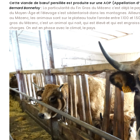
Cette viande de bœuf persillée est produite sur une AOP (Appellation d’o
Bernard Bonnefoy :
La particularité du Fin Gras du Mézenc c’est déjà le pay
du Moyen-Âge et l’élevage s’est sédentarisé dans les montagnes. Ailleurs, 
au Mézenc, les animaux sont sur le plateau toute l’année entre 1.100 et 1.50
gras du Mézenc, c’est un animal qui nait, qui est élevé et qui est engrais
charges. On est en phase avec le climat, le pays.