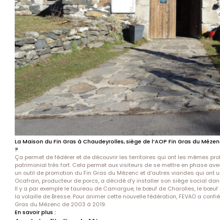
La Maison du Fin Gras à Chaudeyrolles, siège de l’AOP Fin Gras du Mézenc
?
Ça permet de fédérer et de découvrir les territoires qui ont les mêmes pr
patrimonial très fort. Cela permet aux visiteurs de se mettre en phase avec
un outil de promotion du Fin Gras du Mézenc et d’autres viandes qui ont 
Ocafrain, producteur de porcs, a décidé d’y installer son siège social dan
Il y a par exemple le taureau de Camargue, le bœuf de Charolles, le bœuf M
la volaille de Bresse. Pour animer cette nouvelle fédération, FEVAO a confi
Gras du Mézenc de 2003 à 2019.
En savoir plus :