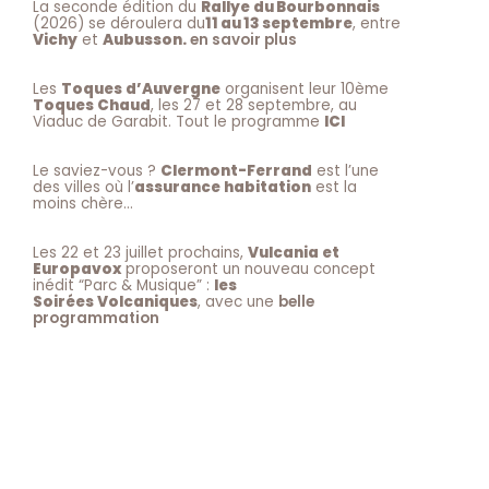
La seconde édition du
Rallye du Bourbonnais
(2026) se déroulera du
11 au 13 septembre
, entre
Vichy
et
Aubusson.
en savoir plus
Les
Toques d’Auvergne
organisent leur 10ème
Toques Chaud
, les 27 et 28 septembre, au
Viaduc de Garabit. Tout le programme
ICI
Le saviez-vous ?
Clermont-Ferrand
est l’une
des villes où l’
assurance habitation
est la
moins chère…
Les 22 et 23 juillet prochains,
Vulcania et
Europavox
proposeront un nouveau concept
inédit “Parc & Musique” :
les
Soirées Volcaniques
, avec une
belle
programmation