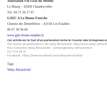
Association Fin Gras du Mézenc
Le Bourg – 43430 Chaudeyrolles
Tél. 04.71.56.17.67
GAEC A La Bonne Fourche
Chemin des Dentellières – 43150 Les Estables
06 67 30 94 66
www.gite-ferme-estables.fr
Cet article est le fruit d’un partenariat entre le Courrier des Entreprises e
Voir toutes les publications de Velay Attractivité :
http://www.velay-attractiv
Pour contacter Velay Attractivité :
contact@velay-attractivite.fr
04 71 09 38 41
Facebook :
https://www.facebook.com/velayattractivite/
Tags:
Velay Attractivité