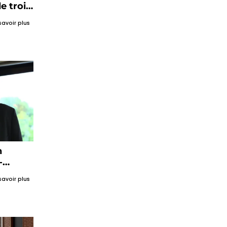
e trois
savoir plus
n
-
savoir plus