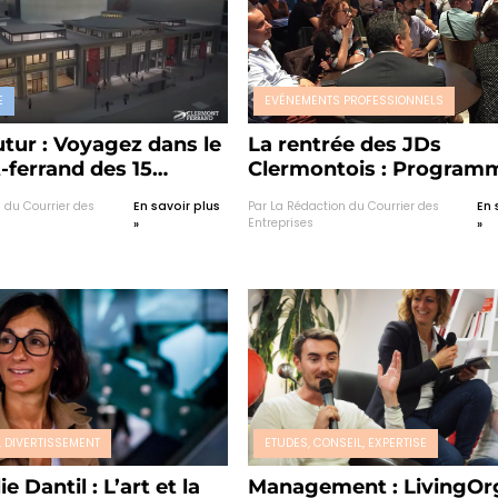
E
EVÉNEMENTS PROFESSIONNELS
futur : Voyagez dans le
La rentrée des JDs
-ferrand des 15
Clermontois : Program
es années
chargé pour 50 jeunes
 du Courrier des
En savoir plus
Par La Rédaction du Courrier des
En 
dirigeants…
Entreprises
»
»
, DIVERTISSEMENT
ETUDES, CONSEIL, EXPERTISE
 Dantil : L’art et la
Management : LivingOr