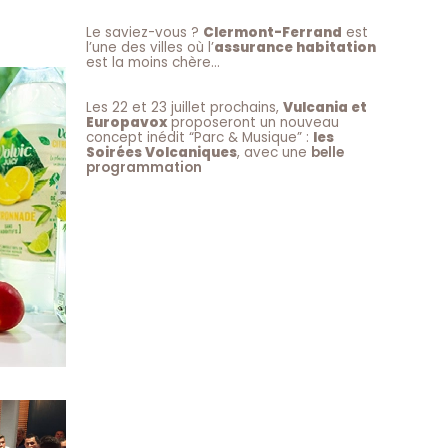
e
Le saviez-vous ?
Clermont-Ferrand
est
l’une des villes où l’
assurance habitation
est la moins chère…
Les 22 et 23 juillet prochains,
Vulcania et
Europavox
proposeront un nouveau
concept inédit “Parc & Musique” :
les
Soirées Volcaniques
, avec une
belle
programmation