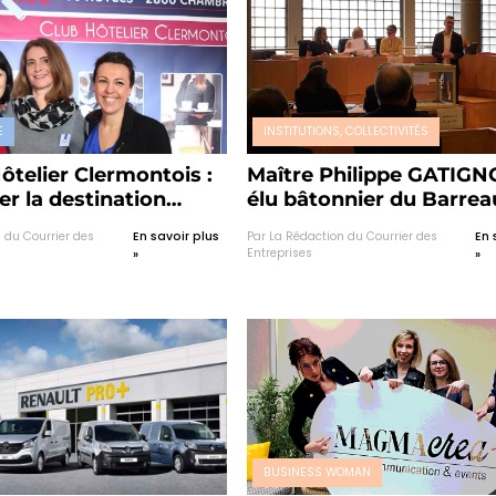
E
INSTITUTIONS, COLLECTIVITÉS
ôtelier Clermontois :
Maître Philippe GATIGN
r la destination
élu bâtonnier du Barrea
-Ferrand
Clermont-Ferrand
 du Courrier des
En savoir plus
Par La Rédaction du Courrier des
En 
Entreprises
»
»
BUSINESS WOMAN