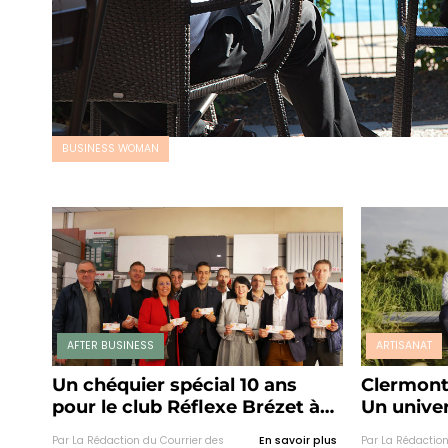
BUSINESS WOMAN
AFTER BUSINESS
ARTISANAT
Un chéquier spécial 10 ans
Clermont-
pour le club Réflexe Brézet à
Un univer
Clermont-Ferrand
par des 
Par La Rédaction du Courrier des
En savoir plus
Par La Rédaction