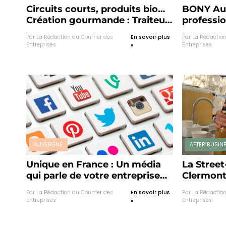
Circuits courts, produits bio…
BONY Aut
Création gourmande : Traiteur
professi
créatif et engagé !
étoiles à
Par La Rédaction du Courrier des
En savoir plus
Par La Rédaction
Entreprises
Entreprises
»
AUVERGNE
AFTER BUSIN
Unique en France : Un média
La Stree
qui parle de votre entreprise
Clermont
aussi souvent que vous le
il n’y a 
Par La Rédaction du Courrier des
En savoir plus
Par La Rédaction
souhaitez !
dans la vi
Entreprises
Entreprises
»