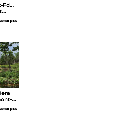
t-Fd…
t
savoir plus
ière
mont-
savoir plus