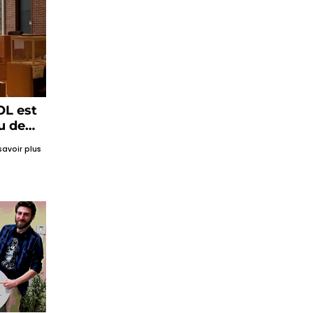
OL est
u de
savoir plus