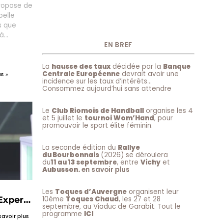
propose de
belle
s que
 à
tés du
EN BREF
utes, il
vergnate.
La
hausse des taux
décidée par la
Banque
Centrale Européenne
devrait avoir une
5 minutes
s »
incidence sur les taux d’intérêts…
Clermont-
Consommez aujourd’hui sans attendre
x
Le
Club Riomois de Handball
organise les 4
et 5 juillet le
tournoi Wom’Hand
, pour
promouvoir le sport élite féminin.
La seconde édition du
Rallye
du Bourbonnais
(2026) se déroulera
du
11 au 13 septembre
, entre
Vichy
et
Aubusson.
en savoir plus
Les
Toques d’Auvergne
organisent leur
 Experts
10ème
Toques Chaud
, les 27 et 28
septembre, au Viaduc de Garabit. Tout le
programme
ICI
savoir plus