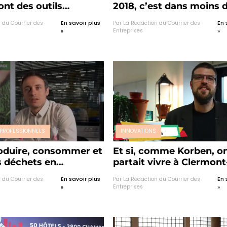
ont des outils
2018, c’est dans moins d
ues pour les
semaines !
 du Courrier des
En savoir plus
Par La Rédaction du Courrier des
En 
ses
Entreprises
»
»
PROFESSIONNELS
INNOVATIONS
oduire, consommer et
Et si, comme Korben, o
s déchets en
partait vivre à Clermont
 : Pour une économie
Ferrand ?
 du Courrier des
En savoir plus
Par La Rédaction du Courrier des
En 
ulaire !
Entreprises
»
»