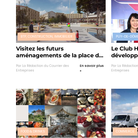
BTP, CONSTRUCTION, IMMOBILIER
PUY-DE-DÔM
Visitez les futurs
Le Club H
aménagements de la place des
développe
Carmes et du siège de Michelin
Clermont
Par La Rédaction du Courrier des
En savoir plus
Par La Rédaction
Entreprises
Entreprises
»
FOOD & DRINKS
COMMERCE