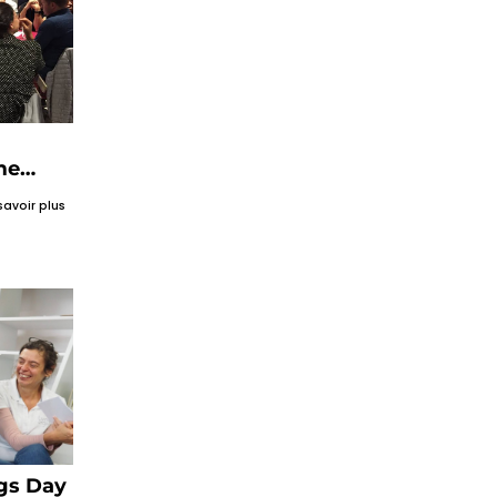
me
savoir plus
gs Day