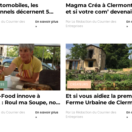
omobiles, les
Magma Créa à Clermon
onnels décernent 5
et si votre com’ devenai
 Renault Pro + !
fastoche ?
 du Courrier des
En savoir plus
Par La Rédaction du Courrier des
En 
Entreprises
»
»
ESS
CRÉATEURS
t-Food innove à
Et si vous aidiez la prem
 : Roul ma Soupe, non
Ferme Urbaine de Cler
pas que les burgers
Ferrand ?
 du Courrier des
En savoir plus
Par La Rédaction du Courrier des
En 
e !
Entreprises
»
»