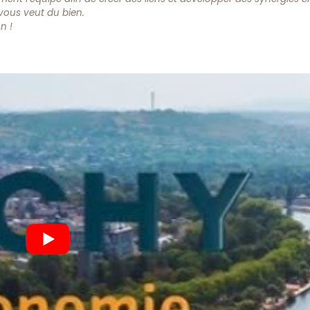
 vous veut du bien.
n !