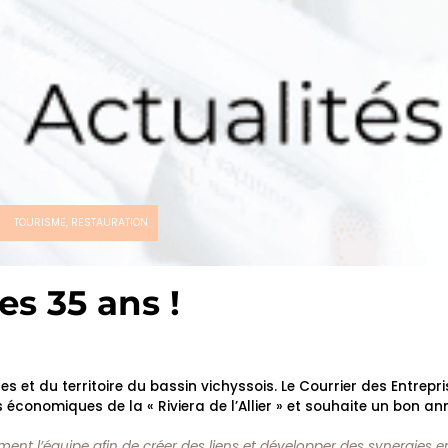
TOURISME, RESTAURATION
s 35 ans !
s et du territoire du bassin vichyssois. Le Courrier des Entrepri
 économiques de la « Riviera de l’Allier » et souhaite un bon an
ment l’équipe afin de créer des liens et développer des synergies en