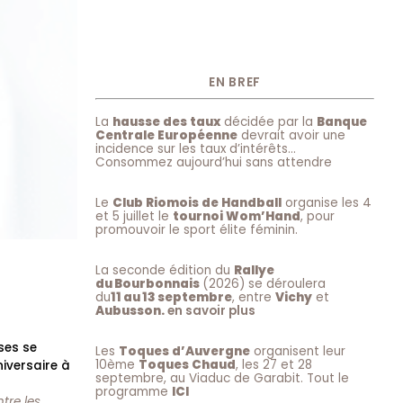
EN BREF
La
hausse des taux
décidée par la
Banque
Centrale Européenne
devrait avoir une
incidence sur les taux d’intérêts…
Consommez aujourd’hui sans attendre
Le
Club Riomois de Handball
organise les 4
et 5 juillet le
tournoi Wom’Hand
, pour
promouvoir le sport élite féminin.
La seconde édition du
Rallye
du Bourbonnais
(2026) se déroulera
du
11 au 13 septembre
, entre
Vichy
et
Aubusson.
en savoir plus
ses se
Les
Toques d’Auvergne
organisent leur
10ème
Toques Chaud
, les 27 et 28
niversaire à
septembre, au Viaduc de Garabit. Tout le
programme
ICI
tre les