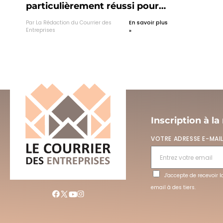
particulièrement réussi pour
promouvoir le tourisme dans
Par La Rédaction du Courrier des
En savoir plus
notre région
Entreprises
»
Inscription à la
VOTRE ADRESSE E-MAI
J'accepte de recevoir 
email à des tiers.