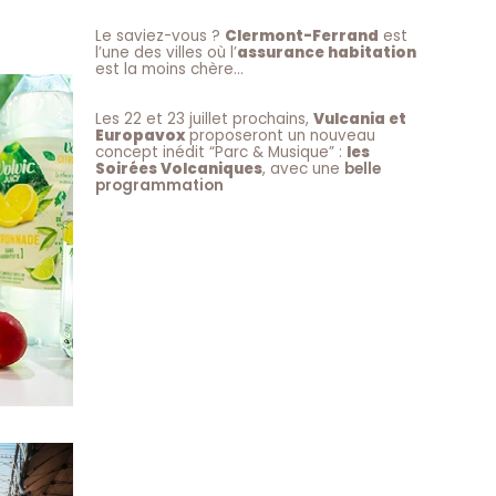
n
!
Le saviez-vous ?
Clermont-Ferrand
est
l’une des villes où l’
assurance habitation
est la moins chère…
Les 22 et 23 juillet prochains,
Vulcania et
Europavox
proposeront un nouveau
concept inédit “Parc & Musique” :
les
Soirées Volcaniques
, avec une
belle
programmation