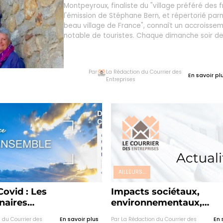
Montpeyroux, finaliste du "village préféré des f
l'émission de Stéphane Bern, et répertorié parm
beau village de France", connaît un accroisse
notable de touristes. Chaque dimanche soir de l
artisans, commerçants et restaurants ouvrent 
portes jusqu'à 22 heures...
Par
La Rédaction du Courrier des
En savoir plu
Entreprises
AILLEURS...
Covid : Les
Impacts sociétaux,
naires
environnementaux,
neRhône-Alpes
climatologiques… le déf
 du Courrier des
En savoir plus
Par La Rédaction du Courrier des
En 