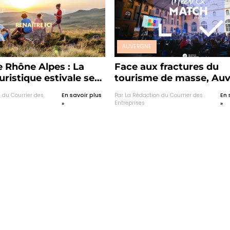
AUVERGNE
 Rhône Alpes : La
Face aux fractures du
uristique estivale se
tourisme de masse, Au
sur une note
Rhône‐Alpes s’engage 
 du Courrier des
En savoir plus
Par La Rédaction du Courrier des
En 
nnelle
tourisme bienveillant !
Entreprises
»
»