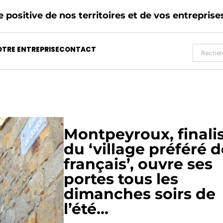
 positive de nos territoires et de vos entreprise
TRE ENTREPRISE
CONTACT
Montpeyroux, finali
du ‘village préféré d
français’, ouvre ses
portes tous les
dimanches soirs de
l’été…