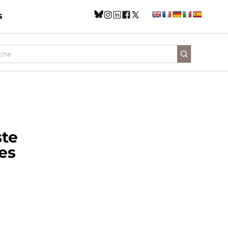
s
ste
es