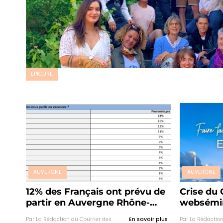
EPICURE
AUVERGNE
AUVERGNE
12% des Français ont prévu de
Crise du 
partir en Auvergne Rhône-
websémi
Alpes cet été
d’Auverg
Par La Rédaction du Courrier des
En savoir plus
Par La Rédaction