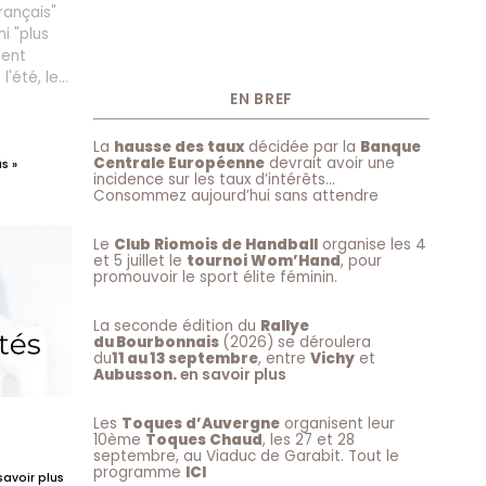
rançais"
i "plus
ment
'été, les
leurs
EN BREF
La
hausse des taux
décidée par la
Banque
Centrale Européenne
devrait avoir une
s »
incidence sur les taux d’intérêts…
Consommez aujourd’hui sans attendre
Le
Club Riomois de Handball
organise les 4
et 5 juillet le
tournoi Wom’Hand
, pour
promouvoir le sport élite féminin.
La seconde édition du
Rallye
du Bourbonnais
(2026) se déroulera
du
11 au 13 septembre
, entre
Vichy
et
Aubusson.
en savoir plus
Les
Toques d’Auvergne
organisent leur
10ème
Toques Chaud
, les 27 et 28
septembre, au Viaduc de Garabit. Tout le
i d’un
programme
ICI
savoir plus