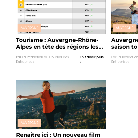
AUVERGNE
AUVERGNE
Tourisme : Auvergne-Rhône-
Auvergne
Alpes en tête des régions les
saison to
plus dynamiques sur les
conclut 
Par La Rédaction du Courrier des
En savoir plus
Par La Rédaction
réseaux sociaux !
exceptio
Entreprises
Entreprises
»
AUVERGNE
Renaitre ici : Un nouveau film