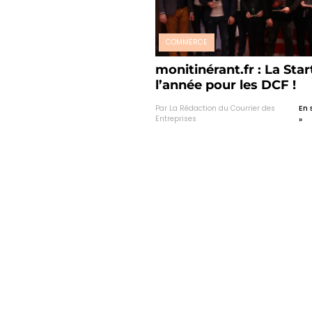
COMMERCE
monitinérant.fr : La Sta
l’année pour les DCF !
Par La Rédaction du Courrier des
En 
Entreprises
»