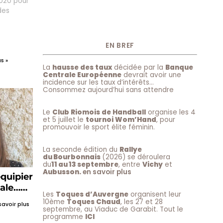
2020 pour
des
EN BREF
s »
La
hausse des taux
décidée par la
Banque
Centrale Européenne
devrait avoir une
incidence sur les taux d’intérêts…
Consommez aujourd’hui sans attendre
Le
Club Riomois de Handball
organise les 4
et 5 juillet le
tournoi Wom’Hand
, pour
promouvoir le sport élite féminin.
La seconde édition du
Rallye
du Bourbonnais
(2026) se déroulera
du
11 au 13 septembre
, entre
Vichy
et
Aubusson.
en savoir plus
quipier
ale…
Les
Toques d’Auvergne
organisent leur
10ème
Toques Chaud
, les 27 et 28
savoir plus
septembre, au Viaduc de Garabit. Tout le
programme
ICI