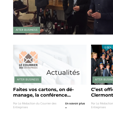
AFTER BUSINESS
AFTER BUSINESS
AFTER BUSIN
Faites vos cartons, on dé-
C’est offi
manage, la conférence
Clermont
événement des DCF du Puy-
dérouler
Par La Rédaction du Courrier des
En savoir plus
Par La Rédaction
en-Velay !
national
Entreprises
Entreprises
»