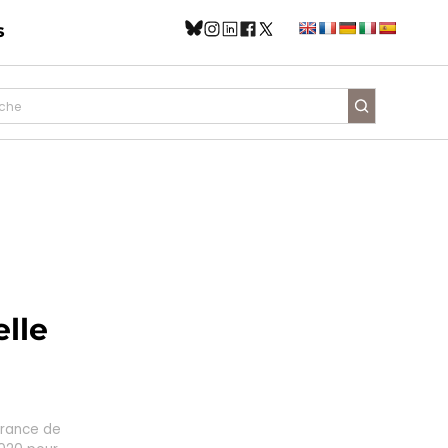
s
lle
France de