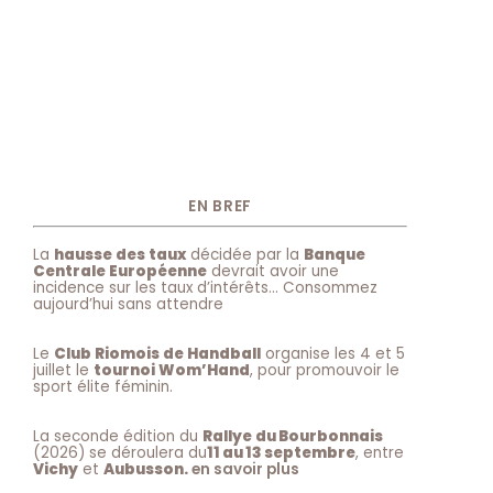
EN BREF
La
hausse des taux
décidée par la
Banque
Centrale Européenne
devrait avoir une
incidence sur les taux d’intérêts… Consommez
aujourd’hui sans attendre
Le
Club Riomois de Handball
organise les 4 et 5
juillet le
tournoi Wom’Hand
, pour promouvoir le
sport élite féminin.
La seconde édition du
Rallye du Bourbonnais
(2026) se déroulera du
11 au 13 septembre
, entre
Vichy
et
Aubusson.
en savoir plus