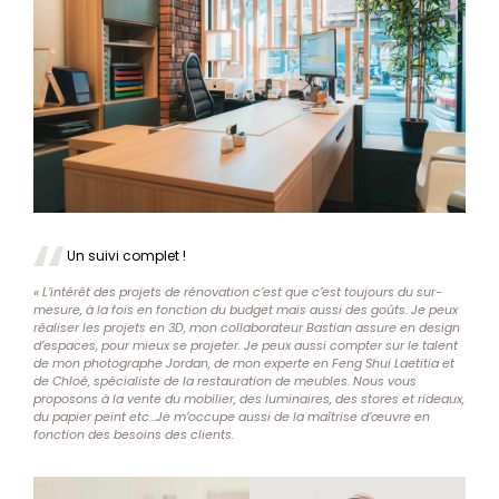
Un suivi complet !
« L’intérêt des projets de rénovation c’est que c’est toujours du sur-
mesure, à la fois en fonction du budget mais aussi des goûts. Je peux
réaliser les projets en 3D, mon collaborateur Bastian assure en design
d’espaces, pour mieux se projeter. Je peux aussi compter sur le talent
de mon photographe Jordan, de mon experte en Feng Shui Laetitia et
de Chloé, spécialiste de la restauration de meubles. Nous vous
proposons à la vente du mobilier, des luminaires, des stores et rideaux,
du papier peint etc…Je m’occupe aussi de la maîtrise d’œuvre en
fonction des besoins des clients.