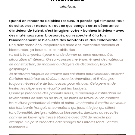
02/07/2024
Quand on rencontre Delphine Lescure, la pensée qui s’impose tout
de suite, c’est « nature ». Tout ce que conçoit cette décoratrice
d’intérieur de talent, c’est imaginer votre « bonheur intérieur » avec
des matériaux sains, biosourcés, qui respectent à la fois
l’environnement, le bien-être des habitants et des collaborateurs.
Une démarche éco-responsable avec des matériaux recyclés et
biosourcés, ça bouscule les habitudes
« Il est très important pour moi de donner un sens nouveau à la
décoration d’intérieur. On sur-consomme énormément de matériaux
de construction, de mobilier ou d’objets de décoration, trop de
gaspillage !
Je m’efforce toujours de trouver des solutions
pour valoriser l’existant.
Certains matériaux se révèlent avec la rénovation, et il n’est pas
toujours nécessaire de tout casser pour rénover. Cela permet de
limiter les dépenses en équilibrant les budgets.
Quand je préconise des produits neufs, je revendique l’utilisation de
revêtements de sols ou de murs, de plans de travail ou de mobilier
issus d’une production durable et saine. Je cherche à mettre en valeur
des fabricants français et européens qui jouent le jeu, qui allient
fonctionnalité, design, matériaux biosourcés, durables ou recyclés
comme un bio-vinyle tressé étanche avec 68% de recyclé par
exemple. On peut créer des calepinages très intéressants… et très
résistants ».