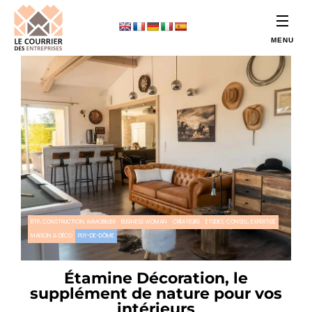
BTP, CONSTRUCTION, IMMOBILIER
BUSINESS WOMAN
CRÉATEURS
ETUDES, CONSEIL, EXPERTISE
MAISON & DÉCO
PUY-DE-DÔME
Étamine Décoration, le
supplément de nature pour vos
intérieurs