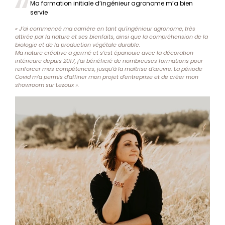
Ma formation initiale d’ingénieur agronome m’a bien
servie
« J’ai commencé ma carrière en tant qu’ingénieur agronome, très
attirée par la nature et ses bienfaits, ainsi que la compréhension de la
biologie et de la production végétale durable.
Ma nature créative a germé et s’est épanouie avec la décoration
intérieure depuis 2017, j’ai bénéficié de nombreuses formations pour
renforcer mes compétences, jusqu’à la maîtrise d’œuvre. La période
Covid m’a permis d’affiner mon projet d’entreprise et de créer mon
showroom sur Lezoux ».