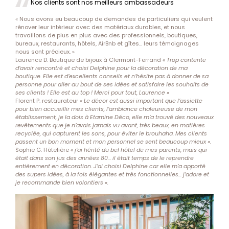
Nos clients sont nos meilleurs ambassadeurs
« Nous avons eu beaucoup de demandes de particuliers qui veulent
rénover leur intérieur avec des matériaux durables, et nous
travaillons de plus en plus avec des professionnels, boutiques,
bureaux, restaurants, hôtels, AirBnb et gîtes… leurs témoignages
nous sont précieux. »
Laurence D. Boutique de bijoux à Clermont-Ferrand
« Trop contente
d’avoir rencontré et choisi Delphine pour la décoration de ma
boutique. Elle est d’excellents conseils et n’hésite pas à donner de sa
personne pour aller au bout de ses idées et satisfaire les souhaits de
ses clients ! Elle est au top ! Merci pour tout, Laurence »
Florent P. restaurateur
« Le décor est aussi important que l’assiette
pour bien accueillir mes clients, l’ambiance chaleureuse de mon
établissement, je la dois à Etamine Déco, elle m’a trouvé des nouveaux
revêtements que je n’avais jamais vu avant, très beaux, en matières
recyclée, qui capturent les sons, pour éviter le brouhaha. Mes clients
passent un bon moment et mon personnel se sent beaucoup mieux ».
Sophie G. Hôtelière
« j’ai hérité du bel hôtel de mes parents, mais qui
était dans son jus des années 80… il était temps de le reprendre
entièrement en décoration. J’ai choisi Delphine car elle m’a apporté
des supers idées, à la fois élégantes et très fonctionnelles… j’adore et
je recommande bien volontiers ».