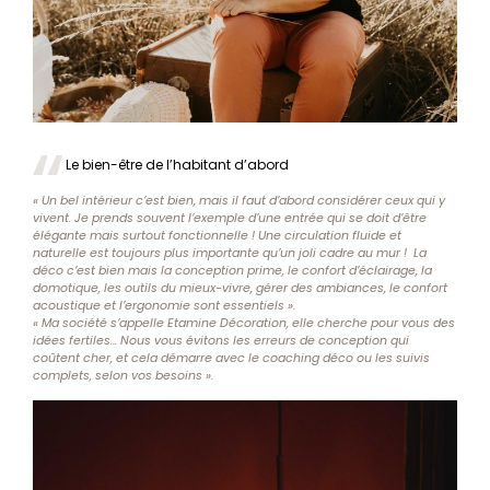
Le bien-être de l’habitant d’abord
« Un bel intérieur c’est bien, mais il faut d’abord considérer ceux qui y
vivent. Je prends souvent l’exemple d’une entrée qui se doit d’être
élégante mais surtout fonctionnelle ! Une circulation fluide et
naturelle est toujours plus importante qu’un joli cadre au mur ! La
déco c’est bien mais la conception prime, le confort d’éclairage, la
domotique, les outils du mieux-vivre, gérer des ambiances, le confort
acoustique et l’ergonomie sont essentiels ».
« Ma société s’appelle Etamine Décoration, elle cherche pour vous des
idées fertiles… Nous vous évitons les erreurs de conception qui
coûtent cher, et cela démarre avec le coaching déco ou les suivis
complets, selon vos besoins ».