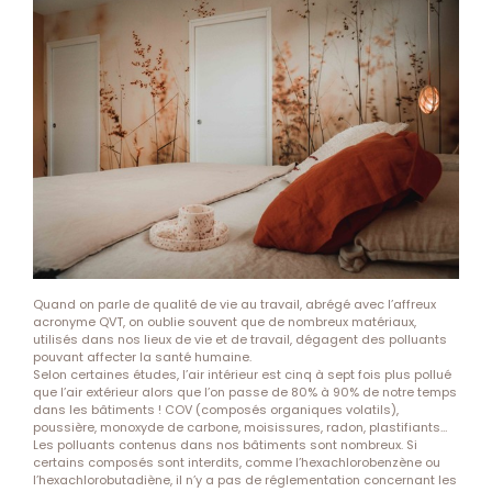
Quand on parle de qualité de vie au travail, abrégé avec l’affreux
acronyme QVT, on oublie souvent que de nombreux matériaux,
utilisés dans nos lieux de vie et de travail, dégagent des polluants
pouvant affecter la santé humaine.
Selon certaines études, l’air intérieur est cinq à sept fois plus pollué
que l’air extérieur alors que l’on passe de 80% à 90% de notre temps
dans les bâtiments ! COV (composés organiques volatils),
poussière, monoxyde de carbone, moisissures, radon, plastifiants…
Les polluants contenus dans nos bâtiments sont nombreux. Si
certains composés sont interdits, comme l’hexachlorobenzène ou
l’hexachlorobutadiène, il n’y a pas de réglementation concernant les