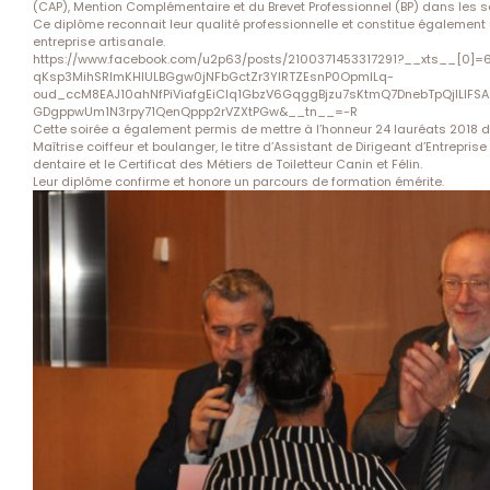
(CAP), Mention Complémentaire et du Brevet Professionnel (BP) dans les se
Ce diplôme reconnait leur qualité professionnelle et constitue également
entreprise artisanale.
https://www.facebook.com/u2p63/posts/2100371453317291?__xts__[0]=
qKsp3MihSRlmKHlULBGgw0jNFbGctZr3YlRTZEsnP0OpmlLq-
oud_ccM8EAJ10ahNfPiViafgEiClq1GbzV6GqggBjzu7sKtmQ7DnebTpQjlLlFS
GDgppwUm1N3rpy71QenQppp2rVZXtPGw&__tn__=-R
Cette soirée a également permis de mettre à l’honneur 24 lauréats 2018 des
Maîtrise coiffeur et boulanger, le titre d’Assistant de Dirigeant d’Entrepri
dentaire et le Certificat des Métiers de Toiletteur Canin et Félin.
Leur diplôme confirme et honore un parcours de formation émérite.