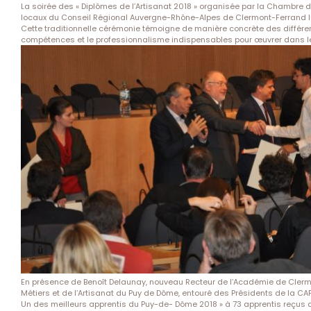
La soirée des « Diplômes de l’Artisanat 2018 » organisée par la Chambre d
locaux du Conseil Régional Auvergne-Rhône-Alpes de Clermont-Ferrand l
Cette traditionnelle cérémonie témoigne de manière concrète des différen
compétences et le professionnalisme indispensables pour œuvrer dans 
En présence de Benoît Delaunay, nouveau Recteur de l’Académie de Cler
Métiers et de l’Artisanat du Puy de Dôme, entouré des Présidents de la CA
Un des meilleurs apprentis du Puy-de- Dôme 2018 » à 73 apprentis reçus a