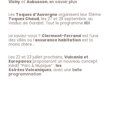
Vichy
et
Aubusson.
en savoir plus
Les
Toques d’Auvergne
organisent leur 10ème
Toques Chaud
, les 27 et 28 septembre, au
Viaduc de Garabit. Tout le programme
ICI
Le saviez-vous ?
Clermont-Ferrand
est l’une
des villes où l’
assurance habitation
est la
moins chère…
Les 22 et 23 juillet prochains,
Vulcania et
Europavox
proposeront un nouveau concept
inédit “Parc & Musique” :
les
Soirées Volcaniques
, avec une
belle
programmation