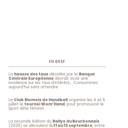
EN BREF
La
hausse des taux
décidée par la
Banque
Centrale Européenne
devrait avoir une
incidence sur les taux d’intérêts… Consommez
aujourd’hui sans attendre
Le
Club Riomois de Handball
organise les 4 et 5
juillet le
tournoi Wom’Hand
, pour promouvoir le
sport élite féminin.
La seconde édition du
Rallye du Bourbonnais
(2026) se déroulera du
11 au 13 septembre
, entre