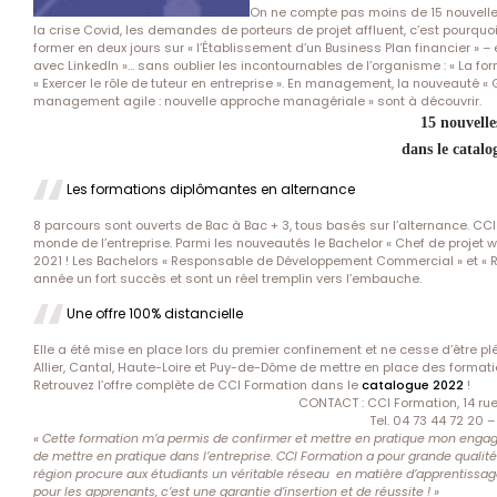
On ne compte pas moins de 15 nouvelles 
la crise Covid, les demandes de porteurs de projet affluent, c’est pourqu
former en deux jours sur « l’Établissement d’un Business Plan financier » – 
avec LinkedIn »… sans oublier les incontournables de l’organisme : « La fo
« Exercer le rôle de tuteur en entreprise ». En management, la nouveauté « 
management agile : nouvelle approche managériale » sont à découvrir.
15 nouvelle
dans le catal
Les formations diplômantes en alternance
8 parcours sont ouverts de Bac à Bac + 3, tous basés sur l’alternance. 
monde de l’entreprise. Parmi les nouveautés le Bachelor « Chef de projet 
2021 ! Les Bachelors « Responsable de Développement Commercial » et « R
année un fort succès et sont un réel tremplin vers l’embauche.
Une offre 100% distancielle
Elle a été mise en place lors du premier confinement et ne cesse d’être pl
Allier, Cantal, Haute-Loire et Puy-de-Dôme de mettre en place des for
Retrouvez l’offre complète de CCI Formation dans le
catalogue 2022
!
CONTACT : CCI Formation, 14 rue
Tel. 04 73 44 72 20 
« Cette formation m’a permis de confirmer et mettre en pratique mon engage
de mettre en pratique dans l’entreprise. CCI Formation a pour grande qualité d
région procure aux étudiants un véritable réseau en matière d’apprentissa
pour les apprenants, c’est une garantie d’insertion et de réussite ! »