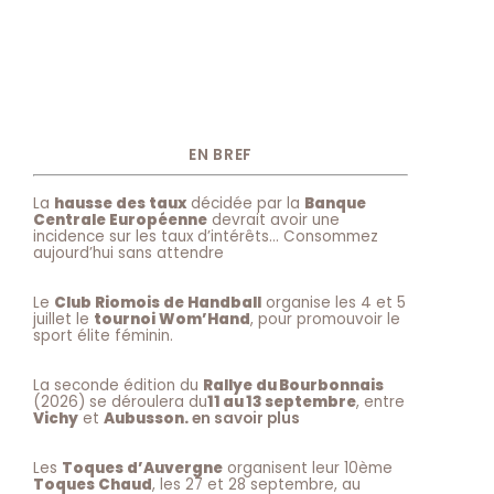
EN BREF
La
hausse des taux
décidée par la
Banque
Centrale Européenne
devrait avoir une
incidence sur les taux d’intérêts… Consommez
aujourd’hui sans attendre
Le
Club Riomois de Handball
organise les 4 et 5
juillet le
tournoi Wom’Hand
, pour promouvoir le
sport élite féminin.
La seconde édition du
Rallye du Bourbonnais
(2026) se déroulera du
11 au 13 septembre
, entre
Vichy
et
Aubusson.
en savoir plus
Les
Toques d’Auvergne
organisent leur 10ème
Toques Chaud
, les 27 et 28 septembre, au