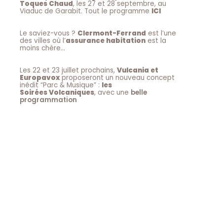
Toques Chaud
, les 27 et 28 septembre, au
Viaduc de Garabit. Tout le programme
ICI
Le saviez-vous ?
Clermont-Ferrand
est l’une
des villes où l’
assurance habitation
est la
moins chère…
Les 22 et 23 juillet prochains,
Vulcania et
Europavox
proposeront un nouveau concept
inédit “Parc & Musique” :
les
Soirées Volcaniques
, avec une
belle
programmation