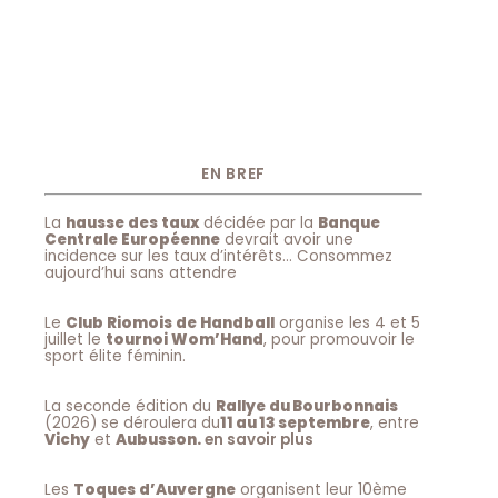
EN BREF
La
hausse des taux
décidée par la
Banque
Centrale Européenne
devrait avoir une
incidence sur les taux d’intérêts… Consommez
aujourd’hui sans attendre
Le
Club Riomois de Handball
organise les 4 et 5
juillet le
tournoi Wom’Hand
, pour promouvoir le
sport élite féminin.
La seconde édition du
Rallye du Bourbonnais
(2026) se déroulera du
11 au 13 septembre
, entre
Vichy
et
Aubusson.
en savoir plus
Les
Toques d’Auvergne
organisent leur 10ème