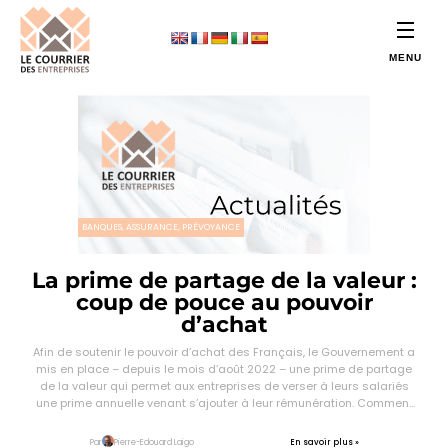
BANQUES, ASSURANCE, PRÉVOYANCE
La prime de partage de la valeur :
coup de pouce au pouvoir
d’achat
Afin de soutenir le pouvoir d’achat des Français, le Gouvernement a
mis en place – depuis le mois d’août 2022 – une prime de partage
de la valeur qui permet aux entreprises de verser à leurs salariés
une prime annuelle venant s’ajouter à leur rémunération. Comment
fonctionne cette prime ? Toutes les entreprises peuvent-elles la […]
En savoir plus »
Par
Pierre-Edouard Laigo