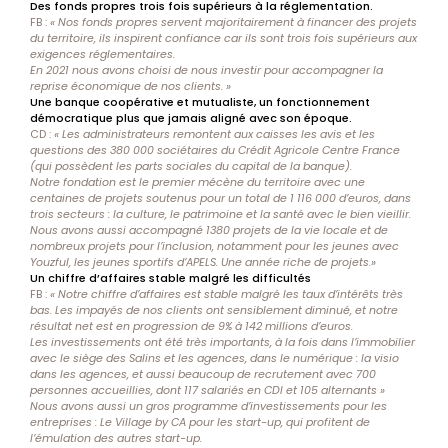
Des fonds propres trois fois supérieurs à la réglementation.
FB :
« Nos fonds propres servent majoritairement à financer des projets
du territoire, ils inspirent confiance car ils sont trois fois supérieurs aux
exigences réglementaires.
En 2021 nous avons choisi de nous investir pour accompagner la
reprise économique de nos clients. »
Une banque coopérative et mutualiste, un fonctionnement
démocratique plus que jamais aligné avec son époque.
CD :
« Les administrateurs remontent aux caisses les avis et les
questions des 380 000 sociétaires du Crédit Agricole Centre France
(qui possèdent les parts sociales du capital de la banque).
Notre fondation est le premier mécène du territoire avec une
centaines de projets soutenus pour un total de 1 116 000 d’euros, dans
trois secteurs : la culture, le patrimoine et la santé avec le bien vieillir.
Nous avons aussi accompagné 1380 projets de la vie locale et de
nombreux projets pour l’inclusion, notamment pour les jeunes avec
Youzful, les jeunes sportifs d’APELS. Une année riche de projets.»
Un chiffre d’affaires stable malgré les difficultés
FB :
« Notre chiffre d’affaires est stable malgré les taux d’intérêts très
bas. Les impayés de nos clients ont sensiblement diminué, et notre
résultat net est en progression de 9% à 142 millions d’euros.
Les investissements ont été très importants, à la fois dans l’immobilier
avec le siège des Salins et les agences, dans le numérique : la visio
dans les agences, et aussi beaucoup de recrutement avec 700
personnes accueillies, dont 117 salariés en CDI et 105 alternants »
Nous avons aussi un gros programme d’investissements pour les
entreprises : Le Village by CA pour les start-up, qui profitent de
l’émulation des autres start-up.