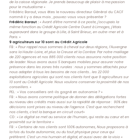
de la caisse régionale. Je prends beaucoup de plaisir à ma passion
pour le mutualisme »
Frédéric Baraut, vous êtes le nouveau directeur Général du CACF
nommé il y a deux mois , pouvez-vous vous présenter ?
Frédéric Baraut :
« Avant d’être nommé à ce poste, j’occupais la
même fonction au Crédit Agricole Centre Ouest à Limoges, j’étais
auparavant dans le groupe à Lille, à Saint Brieuc, en outre-mer et à
Paris. »
9 agriculteurs sur 10 sont au Crédit Agricole
FB :
« Pour rappel nous sommes à cheval sur deux régions, l’Auvergne
sans la Haute-Loire, et plus la Creuse et la Corrèze. Par notre maillage
de 220 agences et nos 885 000 clients nous assurons notre position
de leader. Nous avons aussi 5 banques mobiles pour assurer notre
présence dans les zones très rurales : nous y sommes attachés pour
nous adapter à tous les besoins de nos clients… les 22 000
exploitations agricoles qui sont nos clients font que 9 agriculteurs sur
10 sont au Crédit Agricole. Nous voulons conserver la proximité de nos
conseillers. »
PEL : « Vos conseillers ont-ils gagné en autonomie ? »
FB :
» Nous avons comme politique de donner des délégations fortes
au niveau des crédits mais aussi sur la rapidité de réponse : 90% des
décisions sont prises au niveau de l’agence. C’est que recherchent
nos clients, c’est la banque en circuit court»
CD :
« Le digital se met au service de l’humain, qui reste au cœur et en
proximité sur le territoire »
FB :
« Certains de nos clients sont 100% autonomes, Nous proposons à
la fois du toute autonomie, ou du tout physique pour ceux qui
préfèrent. C’est un mix humain et digital, et aussi avec de la visio »