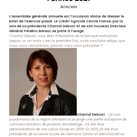
28/03/2022
L’assemblée générale annuelle est l’occasion idoine de dresser le
bilan de l’exercice passé. Le Crédit Agricole Centre France, par la
voix de sa présidente Chantal Debost et de son nouveau Directeur
Général Frédéric Baraut, se prête à l’usage.
Chantal Debost, vous êtes Présidente de la banque mutualiste
depuis un an mais c’est la première fois, crise sanitaire oblige, que
nous nous rencontrons, pouvez-vous vous présenter ?
Chantal Debost
:
« je suis
puydomoise de la région d’Ambert et je dirige une petite entreprise de
commercialisation de produits d’emballage. J’ai été élue
administratrice de ma caisse locale en 2008. En 2015 j’ai été élue
présidente de la caisse locale de Clermont Centre et administratrice