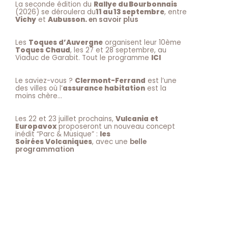
La seconde édition du
Rallye du Bourbonnais
(2026) se déroulera du
11 au 13 septembre
, entre
Vichy
et
Aubusson.
en savoir plus
Les
Toques d’Auvergne
organisent leur 10ème
Toques Chaud
, les 27 et 28 septembre, au
Viaduc de Garabit. Tout le programme
ICI
Le saviez-vous ?
Clermont-Ferrand
est l’une
des villes où l’
assurance habitation
est la
moins chère…
Les 22 et 23 juillet prochains,
Vulcania et
Europavox
proposeront un nouveau concept
inédit “Parc & Musique” :
les
Soirées Volcaniques
, avec une
belle
programmation