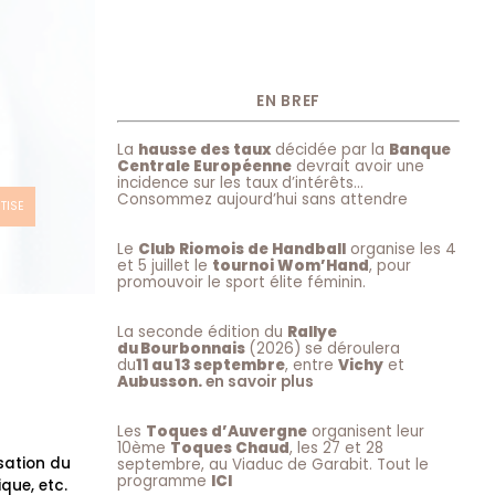
EN BREF
La
hausse des taux
décidée par la
Banque
Centrale Européenne
devrait avoir une
incidence sur les taux d’intérêts…
Consommez aujourd’hui sans attendre
TISE
Le
Club Riomois de Handball
organise les 4
et 5 juillet le
tournoi Wom’Hand
, pour
promouvoir le sport élite féminin.
La seconde édition du
Rallye
du Bourbonnais
(2026) se déroulera
du
11 au 13 septembre
, entre
Vichy
et
Aubusson.
en savoir plus
Les
Toques d’Auvergne
organisent leur
10ème
Toques Chaud
, les 27 et 28
isation du
septembre, au Viaduc de Garabit. Tout le
programme
ICI
que, etc.