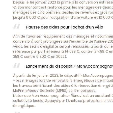
Depuis le 1er janvier 2023 la prime à la conversion est ré
€. Son montant est renforcé pour les ménages des deux pr
ménages des cinq premiers déciles de revenus et gros roul
jusqu’à 6 000 € pour l’acquisition d’une voiture et 10 000 
Hausse des aides pour l’achat d’un vélo
Afin de favoriser l’équipement des ménages et notamment 
conversion) sont prolongées sur l’ensemble de l’année 2
vélos, les seuils d’éligibilité seront rehaussés, à partir d
référence par part inférieur à 14 089 €, contre 13 489 € en
358 € contre 6 300 € en 2022).
Lancement du dispositif « MonAccompagnat
À partir du 1er janvier 2023, le dispositif « MonAccompa
– les ménages lors de rénovations énergétiques de l’ha
les travaux bénéficiant des aides à la rénovation énergéti
MaPrimeRénov’ Sérénité (MPRS) sont mobilisées.
Notez que Mon Accompagnateur Rénov’ est un assistant à 
collectivité locale. Appuyé par l’Anah, ce professionnel es
énergétique.