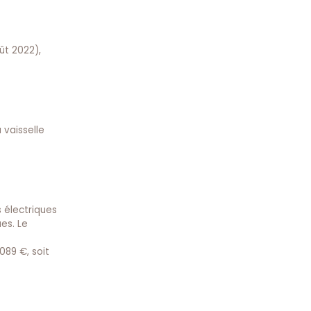
oût 2022),
 vaisselle
s électriques
es. Le
089 €, soit