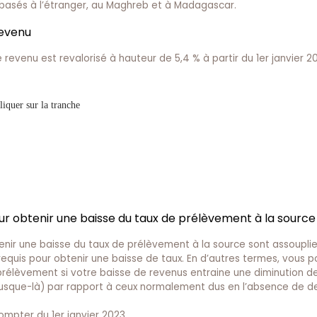
s basés à l’étranger, au Maghreb et à Madagascar.
revenu
e revenu est revalorisé à hauteur de 5,4 % à partir du 1er janvier 2
iquer sur la tranche
ur obtenir une baisse du taux de prélèvement à la source
tenir une baisse du taux de prélèvement à la source sont assouplies
 requis pour obtenir une baisse de taux. En d’autres termes, vous po
e prélèvement si votre baisse de revenus entraine une diminution d
 jusque-là) par rapport à ceux normalement dus en l’absence de
pter du 1er janvier 2023.