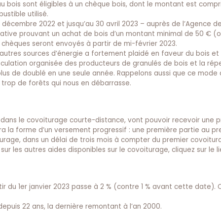
u bois sont éligibles à un chèque bois, dont le montant est compr
stible utilisé.
 décembre 2022 et jusqu’au 30 avril 2023 – auprès de l’Agence de
native prouvant un achat de bois d’un montant minimal de 50 € (
 chèques seront envoyés à partir de mi-février 2023.
s autres sources d’énergie a fortement plaidé en faveur du bois et
éculation organisée des producteurs de granulés de bois et la rép
 et plus de doublé en une seule année. Rappelons aussi que ce mode
 trop de forêts qui nous en débarrasse.
nt dans le covoiturage courte-distance, vont pouvoir recevoir une 
ra la forme d’un versement progressif : une première partie au pr
urage, dans un délai de trois mois à compter du premier covoitur
sur les autres aides disponibles sur le covoiturage, cliquez sur le l
ir du 1er janvier 2023 passe à 2 % (contre 1 % avant cette date).
 depuis 22 ans, la dernière remontant à l’an 2000.