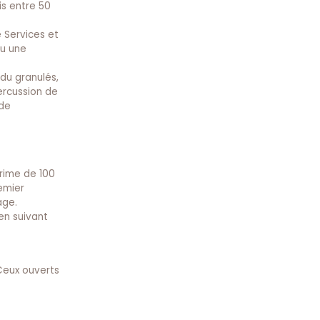
is entre 50
 Services et
ou une
 du granulés,
ercussion de
 de
prime de 100
emier
age.
ien
suivant
 Ceux ouverts