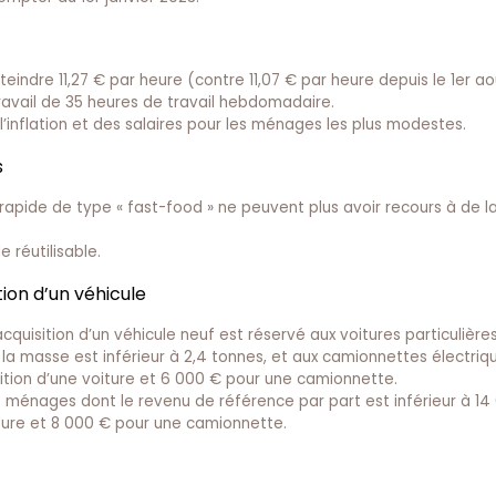
tteindre 11,27 € par heure (contre 11,07 € par heure depuis le 1er a
travail de 35 heures de travail hebdomadaire.
 l’inflation et des salaires pour les ménages les plus modestes.
s
rapide de type « fast-food » ne peuvent plus avoir recours à de la
 réutilisable.
tion d’un véhicule
cquisition d’un véhicule neuf est réservé aux voitures particulière
 la masse est inférieur à 2,4 tonnes, et aux camionnettes électriqu
sition d’une voiture et 6 000 € pour une camionnette.
énages dont le revenu de référence par part est inférieur à 14 
iture et 8 000 € pour une camionnette.