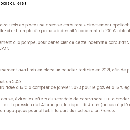
articuliers !
avait mis en place une « remise carburant » directement applicabl
elle-ci est remplacée par une indemnité carburant de 100 € ciblant
ement à la pompe, pour bénéficier de cette indemnité carburant, i
v.fr.
rnement avait mis en place un bouclier tarifaire en 2021, afin de p
uit en 2023.
ix fixée à 15 % à compter de janvier 2023 pour le gaz, et à 15 % 
cause, éviter les effets du scandale de contraindre EDF à brader
ous la pression de l’Allemagne, le dispositif Arenh (accès régulé à 
démagogiques pour affaiblir la part du nucléaire en France.