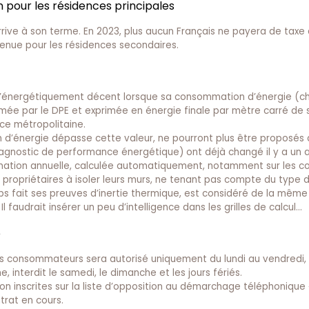
n pour les résidences principales
rrive à son terme. En 2023, plus aucun Français ne payera de taxe 
tenue pour les résidences secondaires.
é d’énergétiquement décent lorsque sa consommation d’énergie (c
timée par le DPE et exprimée en énergie finale par mètre carré de 
ce métropolitaine.
d’énergie dépasse cette valeur, ne pourront plus être proposés à
iagnostic de performance énergétique) ont déjà changé il y a un a
mation annuelle, calculée automatiquement, notamment sur les co
 propriétaires à isoler leurs murs, ne tenant pas compte du type d
s fait ses preuves d’inertie thermique, est considéré de la même 
 faudrait insérer un peu d’intelligence dans les grilles de calcul…
e
es consommateurs sera autorisé uniquement du lundi au vendredi, 
e, interdit le samedi, le dimanche et les jours fériés.
 inscrites sur la liste d’opposition au démarchage téléphonique «
ntrat en cours.