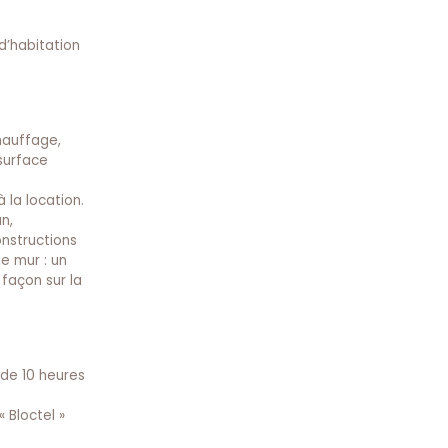
d’habitation
hauffage,
surface
 la location.
n,
nstructions
e mur : un
façon sur la
de 10 heures
 Bloctel »