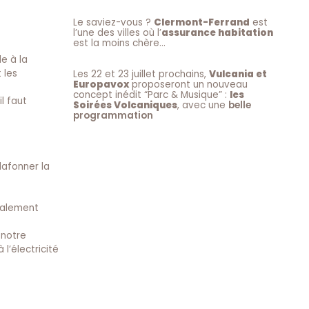
Le saviez-vous ?
Clermont-Ferrand
est
l’une des villes où l’
assurance habitation
est la moins chère…
e à la
 les
Les 22 et 23 juillet prochains,
Vulcania et
Europavox
proposeront un nouveau
concept inédit “Parc & Musique” :
les
l faut
Soirées Volcaniques
, avec une
belle
programmation
lafonner la
également
 notre
l’électricité