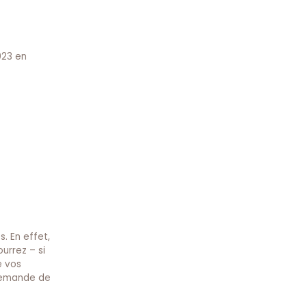
023 en
. En effet,
urrez – si
e vos
 demande de