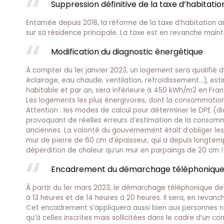
Suppression définitive de la taxe d’habitatio
Entamée depuis 2018, la réforme de la taxe d’habitation a
sur sa résidence principale. La taxe est en revanche main
Modification du diagnostic énergétique
À compter du 1er janvier 2023, un logement sera qualifi
éclairage, eau chaude, ventilation, refroidissement…), es
habitable et par an, sera inférieure à 450 kWh/m2 en Fran
Les logements les plus énergivores, dont la consommation 
Attention : les modes de calcul pour déterminer le DPE (d
provoquant de réelles erreurs d’estimation de la consom
anciennes. La volonté du gouvernement était d’obliger les
mur de pierre de 60 cm d’épaisseur, qui a depuis longtemp
déperdition de chaleur qu’un mur en parpaings de 20 cm ! Il
Encadrement du démarchage téléphoniqu
À partir du 1er mars 2023, le démarchage téléphonique d
à 13 heures et de 14 heures à 20 heures. Il sera, en revanch
Cet encadrement s’appliquera aussi bien aux personnes non
qu’à celles inscrites mais sollicitées dans le cadre d’un co