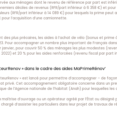
servée aux ménages dont le revenu de référence par part est infér
emiers déciles de revenus (RFR/part inférieur à 6 358 €) et pour 
eurs (RFR/part inférieur à 14 089 €) pour lesquels la prime peut 
€ pour l’acquisition d’une camionnette.
des plus précaires, les aides à l’achat de vélo (bonus et prime à
023. Pour accompagner un nombre plus important de Français dans
u 1er janvier, pour couvrir 50 % des ménages les plus modestes (reve
 2022) et 20 % pour les aides renforcées (revenu fiscal par part in
eurRenov » dans le cadre des aides MaPrimeRénov’
gnateurRenov » est lancé pour permettre d’accompagner – de façon
bitat privé. Cet accompagnement obligatoire concerne dans un pr
que de l’Agence nationale de l’habitat (Anah) pour lesquelles les 
maîtrise d’ouvrage ou un opérateur agréé par l’État ou désigné 
t chargé d’assister les particuliers dans leur projet de travaux de 