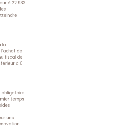
ieur à 22 983
les
atteindre
 la
 l’achat de
nu fiscal de
férieur à 6
 obligatoire
emier temps
aides
par une
rénovation