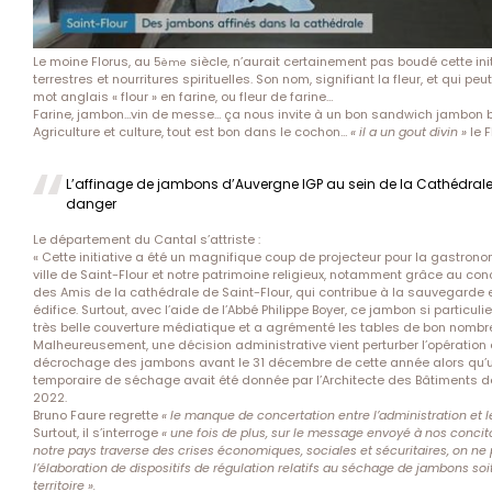
Le moine Florus, au 5
siècle, n’aurait certainement pas boudé cette initi
ème
terrestres et nourritures spirituelles. Son nom, signifiant la fleur, et qui p
mot anglais « flour » en farine, ou fleur de farine…
Farine, jambon…vin de messe… ça nous invite à un bon sandwich jambon 
Agriculture et culture, tout est bon dans le cochon…
« il a un gout divin »
le F
L’affinage de jambons d’Auvergne IGP au sein de la Cathédrale
danger
Le département du Cantal s’attriste :
« Cette initiative a été un magnifique coup de projecteur pour la gastrono
ville de Saint-Flour et notre patrimoine religieux, notamment grâce au con
des Amis de la cathédrale de Saint-Flour, qui contribue à la sauvegarde e
édifice. Surtout, avec l’aide de l’Abbé Philippe Boyer, ce jambon si particuli
très belle couverture médiatique et a agrémenté les tables de bon nombre
Malheureusement, une décision administrative vient perturber l’opération 
décrochage des jambons avant le 31 décembre de cette année alors qu’u
temporaire de séchage avait été donnée par l’Architecte des Bâtiments de 
2022.
Bruno Faure regrette
« le manque de concertation entre l’administration et l
Surtout, il s’interroge
« une fois de plus, sur le message envoyé à nos concito
notre pays traverse des crises économiques, sociales et sécuritaires, on ne
l’élaboration de dispositifs de régulation relatifs au séchage de jambons soit
territoire ».