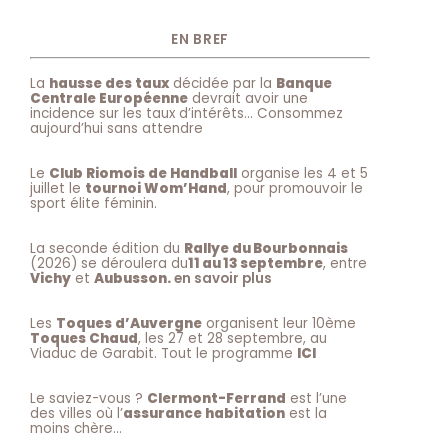
EN BREF
La
hausse des taux
décidée par la
Banque
Centrale Européenne
devrait avoir une
incidence sur les taux d’intérêts… Consommez
aujourd’hui sans attendre
Le
Club Riomois de Handball
organise les 4 et 5
juillet le
tournoi Wom’Hand
, pour promouvoir le
sport élite féminin.
La seconde édition du
Rallye du Bourbonnais
(2026) se déroulera du
11 au 13 septembre
, entre
Vichy
et
Aubusson.
en savoir plus
Les
Toques d’Auvergne
organisent leur 10ème
Toques Chaud
, les 27 et 28 septembre, au
Viaduc de Garabit. Tout le programme
ICI
Le saviez-vous ?
Clermont-Ferrand
est l’une
des villes où l’
assurance habitation
est la
moins chère…