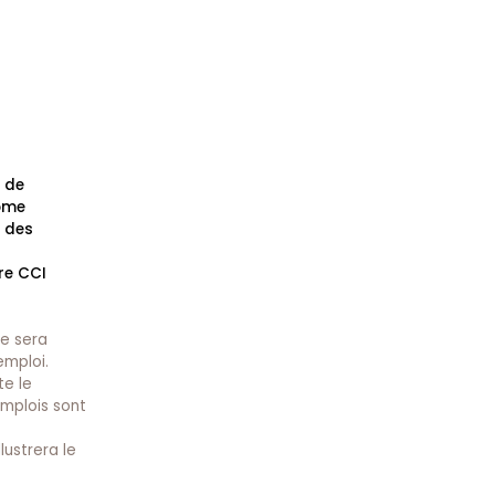
t de
Dôme
e des
re CCI
le sera
emploi.
te le
 emplois sont
ustrera le