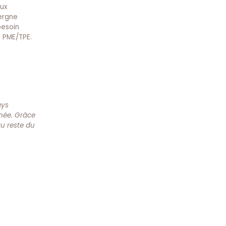
aux
ergne
besoin
s PME/TPE.
ays
nnée. Grâce
au reste du