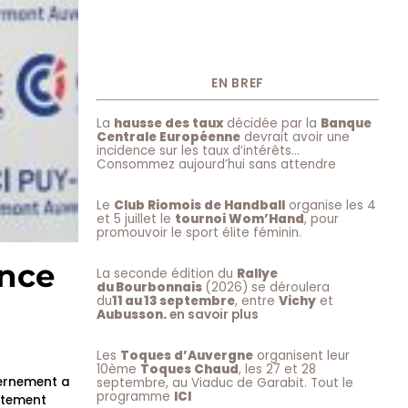
EN BREF
La
hausse des taux
décidée par la
Banque
Centrale Européenne
devrait avoir une
incidence sur les taux d’intérêts…
Consommez aujourd’hui sans attendre
Le
Club Riomois de Handball
organise les 4
et 5 juillet le
tournoi Wom’Hand
, pour
promouvoir le sport élite féminin.
ance
La seconde édition du
Rallye
du Bourbonnais
(2026) se déroulera
du
11 au 13 septembre
, entre
Vichy
et
Aubusson.
en savoir plus
Les
Toques d’Auvergne
organisent leur
10ème
Toques Chaud
, les 27 et 28
vernement a
septembre, au Viaduc de Garabit. Tout le
programme
ICI
ortement