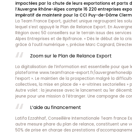
impactées par la chute de leurs exportations et parts de
l’Auvergne Rhône-Alpes compte 16 220 entreprises expor
impératif de maintenir pour la CCI Puy-de-Dôme Clerm
La Team France Export, guichet unique regroupant les solu
lequel s’est appuyé le Plan de Relance Export. En Auvergne
Région avec 50 conseillers sur le terrain issus des servic
Alpes Entreprises et de Bpifrance. « Dès le début de la cr
grâce à l’outil numérique », précise Marc Cagnard, Directeu
Zoom sur le Plan de Relance Export
La digitalisation de l’information est essentielle pour que 
plateforme
www.teamfrance-export.fr/auvergnerhoneal
l’export ». Le maintien de la prospection malgré la diffic
collectives, la mise en place de « e-vitrines sectorielles
Autre volet : la jeunesse avec le lancement au 1er décemb
jeune pour une mission à l’étranger. Une campagne de co
L’aide au financement
Latifa Ezzahhaf, Conseillère Internationale Team france E
autre mesure phare du plan de relance, constituent une vé
50% de prise en charge des prestations d’accompagnemen