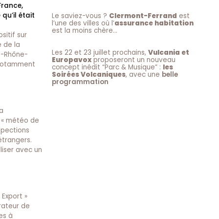
France,
u’il était
Le saviez-vous ?
Clermont-Ferrand
est
l’une des villes où l’
assurance habitation
est la moins chère…
itif sur
e de la
Les 22 et 23 juillet prochains,
Vulcania et
ne-Rhône-
Europavox
proposeront un nouveau
e notamment
concept inédit “Parc & Musique” :
les
Soirées Volcaniques
, avec une
belle
programmation
La
e « météo de
spections
étrangers.
liser avec un
 Export »
rateur de
es à