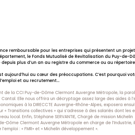
nce remboursable pour les entreprises qui présentent un proje
département, le Fonds Mutualisé de Revitalisation du Puy-de-
ite depuis plus d’un an au registre du commerce ou au répertoir
i est aujourd’hui au cœur des préoccupations. C’est pourquoi vot
l’emploi et au recrutement…
dent de la CCI Puy-de-Dôme Clermont Auvergne Métropole, la paro
 Cantal. Elle nous offrira un décryptage assez large des aides à l’
économiques à la DIRECCTE Auvergne-Rhône-Alpes, exposera ensui
 sur « Transitions collectives » qui s’adresse à des salariés dont les
eau local. Enfin, Stéphane SERVANTIE, Chargé de mission Michelin
e-Dôme Clermont Auvergne Métropole en charge de l’Industrie, ill
e l’emploi : « FMR» et « Michelin développement ».