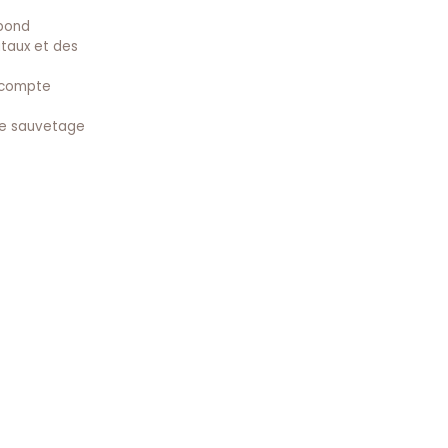
ebond
itaux et des
, compte
de sauvetage