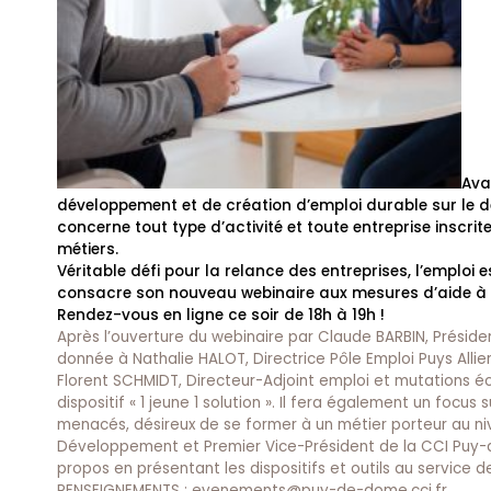
Ava
développement et de création d’emploi durable sur le 
concerne tout type d’activité et toute entreprise inscr
métiers.
Véritable défi pour la relance des entreprises, l’emplo
consacre son nouveau webinaire aux mesures d’aide à 
Rendez-vous en ligne ce soir de 18h à 19h !
Après l’ouverture du webinaire par Claude BARBIN, Prési
donnée à Nathalie HALOT, Directrice Pôle Emploi Puys Allier
Florent SCHMIDT, Directeur-Adjoint emploi et mutations 
dispositif « 1 jeune 1 solution ». Il fera également un focus
menacés, désireux de se former à un métier porteur au niv
Développement et Premier Vice-Président de la CCI Puy-d
propos en présentant les dispositifs et outils au service d
RENSEIGNEMENTS :
evenements@puy-de-dome.cci.fr