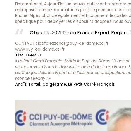
l’international. Aujourd’hui un nouvel outil vient renforc
entreprises primo-exportatrices pour se prémunir des ris
Rhône-Alpes abonde également efficacement les aides d’ét
spécifique pour déployer les dispositifs adaptés. Nous ouv
Objectifs 2021 Team France Export Région 
CONTACT :
latifa.ezzahaf@puy-de-dome.cci.fr
www.puy-de-dome.cci.fr
TÉMOIGNAGE
«
Le Petit Carré Français : Made in Puy-de-Dôme ! 3 ans et
scandinaves.« Sans le dispositif d’aide de la Team France E
au Chèque Relance Export et à l’assurance prospection, nou
monde ! Ready !
»
Anaïs Tortel, Co gérante, Le Petit Carré Français