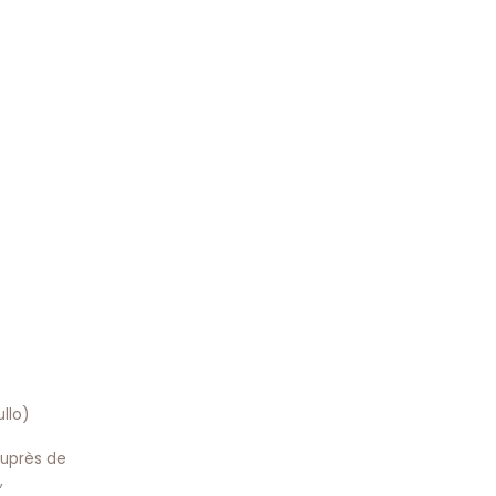
llo)
auprès de
,