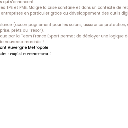
s qui s’annoncent.
 des TPE et PME. Malgré la crise sanitaire et dans un contexte de r
os entreprises en particulier grâce au développement des outils dig
ce Relance (accompagnement pour les salons, assurance protection
rise, prêts du Trésor).
mique par la Team France Export permet de déployer une logique 
e de nouveaux marchés !
mont Auvergne Métropole
ire : emploi et recrutement !