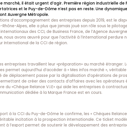
 marché, il était urgent d’agir. Première région industrielle de 
tatrices et le Puy-de-Dôme n’est pas en reste. Une dynamique q
ont Auvergne Métropole.
tions d’accompagnement des entreprises depuis 2019, est le dispos
-Rhône-Alpes, elle a plus que jamais joué son rôle sous le pilotag
es internationaux des CCI, de Business France, de l’Agence Auverg
ise, nous avons œuvré pour que l’activité à l’international perdur
r International de la CCI de région.
les entreprises travaillent leur «préparation» au marché étranger. 
pes
permet aujourd’hui d’accéder à « Mes infos marché », véritabl
ulté de déplacement passe par la digitalisation d’opérations de pro
 » permettant de créer des contacts d’affaires avec les opérateurs 
re du «Chèque Relance V.I.E» qui aide les entreprises à contractua
mmunication dédiée à la Marque France est en cours.
xport à la CCI du Puy-de-Dôme le confirme, les « Chèques Relance
ritable incitation à la prospection internationale. Ce ticket modé
t à l’export permet de soutenir le développement des entrepris