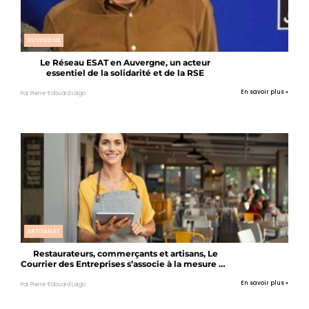
AUVERGNE
Le Réseau ESAT en Auvergne, un acteur
essentiel de la solidarité et de la RSE
En savoir plus »
Par Pierre-Edouard Laigo
ARTISANAT
Restaurateurs, commerçants et artisans, Le
Courrier des Entreprises s’associe à la mesure du
Gouvernement pour vous aider : Pour vous une
vitrine numérique + une communication sur 3
En savoir plus »
Par Pierre-Edouard Laigo
semaines qui vous revient à 0€