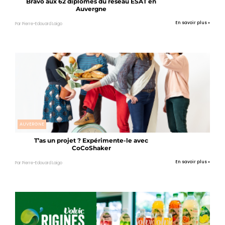
Bravo aux 62 diplômés du réseau ESAT en
Auvergne
En savoir plus »
Par Pierre-Edouard Laigo
AUVERGNE
T’as un projet ? Expérimente-le avec
CoCoShaker
En savoir plus »
Par Pierre-Edouard Laigo