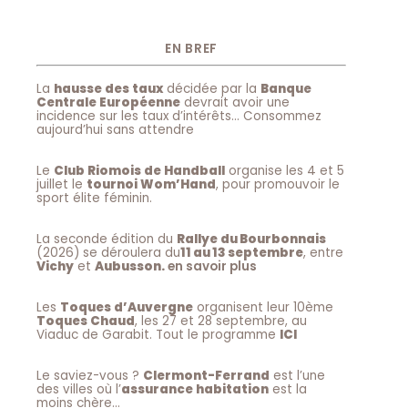
EN BREF
La
hausse des taux
décidée par la
Banque
Centrale Européenne
devrait avoir une
incidence sur les taux d’intérêts… Consommez
aujourd’hui sans attendre
Le
Club Riomois de Handball
organise les 4 et 5
juillet le
tournoi Wom’Hand
, pour promouvoir le
sport élite féminin.
La seconde édition du
Rallye du Bourbonnais
(2026) se déroulera du
11 au 13 septembre
, entre
Vichy
et
Aubusson.
en savoir plus
Les
Toques d’Auvergne
organisent leur 10ème
Toques Chaud
, les 27 et 28 septembre, au
Viaduc de Garabit. Tout le programme
ICI
Le saviez-vous ?
Clermont-Ferrand
est l’une
des villes où l’
assurance habitation
est la
moins chère…