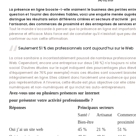
24/02/2021
La présence en ligne booste-t-elle vraiment le business des petites entr
question et fournir des données fiables, voici une enquête menée auprès
distingue les résultats selon différents critères et secteurs d’activité : p
l’artisanat, des commerces de proximité et des entreprises de services et
Tout le monde s’accorde à penser que la présence en ligne est important
pérenne et efficace. Mais force est de constater qu’il n’existait que peu d
confirmer ou non cette affirmation.
Seulement 51 % des professionnels sont aujourd’hui sur le Web
La crise sanitaire a incontestablement poussé de nombreux professionnels
Web. Cependant, encore une entreprise sur deux (49 %) n’a toujours ni site
social. D’autres études sur le sujet indiquent des pourcentages plus élev
d’équipement de 76% par exemple) mais ces études sont souvent biaisée
intégralement en ligne. Elles ciblent donc forcément une audience qui pas
pas représentative. A l’inverse, cette étude est plus objective car elle cib
numériques et non-numériques et qui inclut les auto-entrepreneurs.
Avez-vous une ou plusieurs présences sur internet
pour présenter votre activité professionnelle ?
Réponses
Principaux secteurs
Santé /
Artisanat
Commerce
Bien-être
proximité
Oui j’ai un site web
45 %
21 %
51 %