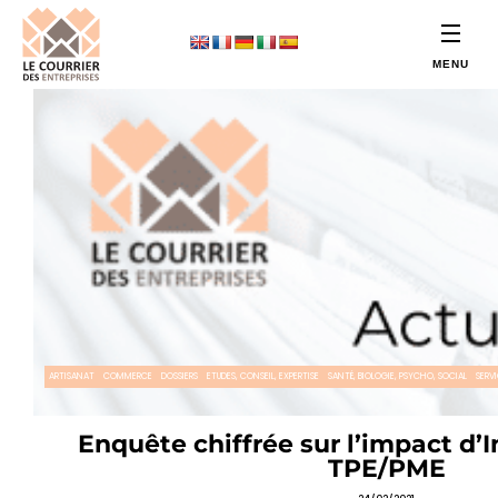
ARTISANAT
COMMERCE
DOSSIERS
ETUDES, CONSEIL, EXPERTISE
SANTÉ, BIOLOGIE, PSYCHO, SOCIAL
SERV
Enquête chiffrée sur l’impact d’I
TPE/PME