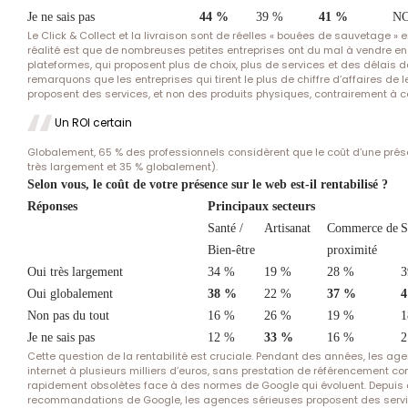
Je ne sais pas
44 %
39 %
41 %
N
Le Click & Collect et la livraison sont de réelles « bouées de sauvetage »
réalité est que de nombreuses petites entreprises ont du mal à vendre e
plateformes, qui proposent plus de choix, plus de services et des délais d
remarquons que les entreprises qui tirent le plus de chiffre d’affaires de le
proposent des services, et non des produits physiques, contrairement à ce
Un ROI certain
Globalement, 65 % des professionnels considèrent que le coût d’une prése
très largement et 35 % globalement).
Selon vous, le coût de votre présence sur le web est-il rentabilisé ?
Réponses
Principaux secteurs
Santé /
Artisanat
Commerce de
S
Bien-être
proximité
Oui très largement
34 %
19 %
28 %
3
Oui globalement
38 %
22 %
37 %
4
Non pas du tout
16 %
26 %
19 %
1
Je ne sais pas
12 %
33 %
16 %
2
Cette question de la rentabilité est cruciale. Pendant des années, les a
internet à plusieurs milliers d’euros, sans prestation de référencement co
rapidement obsolètes face à des normes de Google qui évoluent. Depuis 
recommandations de Google, les agences sérieuses proposent des servi