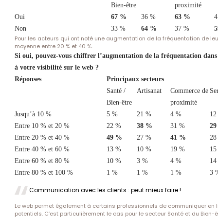
Bien-être
proximité
Oui
67 %
36 %
63 %
4
Non
33 %
64 %
37 %
5
Pour les acteurs qui ont noté une augmentation de la fréquentation de le
moyenne entre 20 % et 40 %.
Si oui, pouvez-vous chiffrer l’augmentation de la fréquentation dans
à votre visibilité sur le web
?
Réponses
Principaux secteurs
Santé /
Artisanat
Commerce de
Ser
Bien-être
proximité
Jusqu’à 10 %
5 %
21 %
4 %
12
Entre 10 % et 20 %
22 %
38 %
31 %
29
Entre 20 % et 40 %
49 %
27 %
41 %
28
Entre 40 % et 60 %
13 %
10 %
19 %
15
Entre 60 % et 80 %
10 %
3 %
4 %
14
Entre 80 % et 100 %
1 %
1 %
1 %
3 
Communication avec les clients : peut mieux faire !
Le web permet également à certains professionnels de communiquer en lig
potentiels. C’est particulièrement le cas pour le secteur Santé et du Bien-