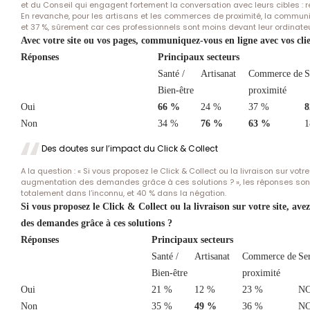
et du Conseil qui engagent fortement la conversation avec leurs cibles : 
En revanche, pour les artisans et les commerces de proximité, la communic
et 37 %, sûrement car ces professionnels sont moins devant leur ordinateu
Avec votre site ou vos pages, communiquez-vous en ligne avec vos clie
Réponses
Principaux secteurs
Santé /
Artisanat
Commerce de
S
Bien-être
proximité
Oui
66 %
24 %
37 %
8
Non
34 %
76 %
63 %
1
Des doutes sur l’impact du Click & Collect
A la question : « Si vous proposez le Click & Collect ou la livraison sur vot
augmentation des demandes grâce à ces solutions ? », les réponses sont 
totalement dans l’inconnu, et 40 % dans la négation.
Si vous proposez le Click & Collect ou la livraison sur votre site, a
des demandes grâce à ces solutions ?
Réponses
Principaux secteurs
Santé /
Artisanat
Commerce de
Ser
Bien-être
proximité
Oui
21 %
12 %
23 %
N
Non
35 %
49 %
36 %
N