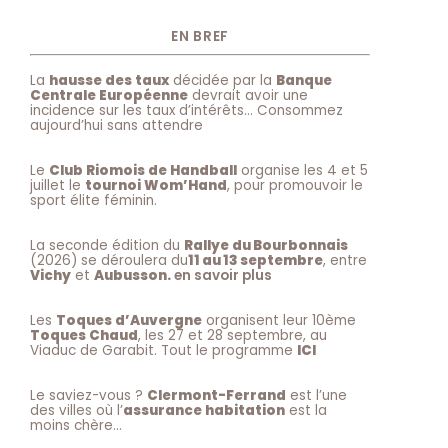
EN BREF
La
hausse des taux
décidée par la
Banque
Centrale Européenne
devrait avoir une
incidence sur les taux d’intérêts… Consommez
aujourd’hui sans attendre
Le
Club Riomois de Handball
organise les 4 et 5
juillet le
tournoi Wom’Hand
, pour promouvoir le
sport élite féminin.
La seconde édition du
Rallye du Bourbonnais
(2026) se déroulera du
11 au 13 septembre
, entre
Vichy
et
Aubusson.
en savoir plus
Les
Toques d’Auvergne
organisent leur 10ème
Toques Chaud
, les 27 et 28 septembre, au
Viaduc de Garabit. Tout le programme
ICI
Le saviez-vous ?
Clermont-Ferrand
est l’une
des villes où l’
assurance habitation
est la
moins chère…