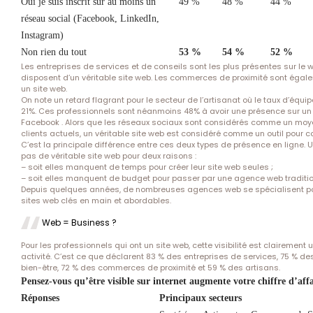
Oui je suis inscrit sur au moins un
49 %
48 %
44 %
réseau social (Facebook, LinkedIn,
Instagram)
Non rien du tout
53 %
54 %
52 %
Les entreprises de services et de conseils sont les plus présentes sur le 
disposent d’un véritable site web. Les commerces de proximité sont égalem
un site web.
On note un retard flagrant pour le secteur de l’artisanat où le taux d’équi
21%. Ces professionnels sont néanmoins 48% à avoir une présence sur un 
Facebook . Alors que les réseaux sociaux sont considérés comme un moye
clients actuels, un véritable site web est considéré comme un outil pour c
C’est la principale différence entre ces deux types de présence en ligne. U
pas de véritable site web pour deux raisons :
– soit elles manquent de temps pour créer leur site web seules ;
– soit elles manquent de budget pour passer par une agence web traditio
Depuis quelques années, de nombreuses agences web se spécialisent pou
sites web clés en main et abordables.
Web = Business ?
Pour les professionnels qui ont un site web, cette visibilité est clairemen
activité. C’est ce que déclarent 83 % des entreprises de services, 75 % d
bien-être, 72 % des commerces de proximité et 59 % des artisans.
Pensez-vous qu’être visible sur internet augmente votre chiffre d’affa
Réponses
Principaux secteurs