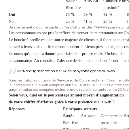
Santé /
Artisanat
Commerce de
S
Bien-être
proximité
Oui
75 %
59 %
72 %
8
Non
25 %
41 %
28 %
1
Un site permet d’augmenter le chiffre d’affaires des TPE-PME pour deux rai
Les consommateurs ont pris le réflexe de trouver leurs prestataires sur 
Le bouche à oreille est une source majeure de clients et il fonctionne ai
conseil à leurs amis qui leur recommandent plusieurs prestataires, pu
les noms qu’on leur a donnés pour faire leur propre choix. Un beau site in
consommateur. Au contraire, l’absence de site incite le client à continuer 
33 % d’augmentation de CA en moyenne grâce au web
Dans les faits, les acteurs du Service et du Conseil estiment l’augmentatio
leur présence sur le web comprise entre 40 % et 60 % ! Pour les autres sect
augmentation est comprise moindre, mais reste importante : entre 20 % et
Selon vous, quel est le pourcentage annuel moyen d’augmentation
de votre chiffre d’affaires grâce à votre présence sur le web ?
Réponses
Principaux secteurs
Santé /
Artisanat
Commerce de
Ser
Bien-être
proximité