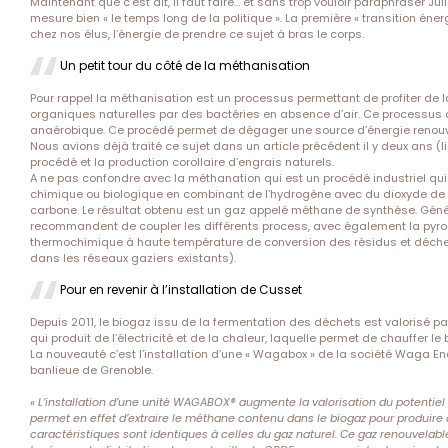
Maintenant que c’est dit, il faut faire… et sans trop vouloir paraphraser Jul
mesure bien « le temps long de la politique ». La première « transition éner
chez nos élus, l’énergie de prendre ce sujet à bras le corps.
Un petit tour du côté de la méthanisation
Pour rappel la méthanisation est un processus permettant de profiter de
organiques naturelles par des bactéries en absence d’air. Ce processus 
anaérobique. Ce procédé permet de dégager une source d’énergie renouve
Nous avions déjà traité ce sujet dans un article précédent il y deux ans (
l
procédé et la production corollaire d’engrais naturels.
A ne pas confondre avec la méthanation qui est un procédé industriel qui 
chimique ou biologique en combinant de l’hydrogène avec du dioxyde d
carbone. Le résultat obtenu est un gaz appelé méthane de synthèse. Géné
recommandent de coupler les différents process, avec également la pyro
thermochimique à haute température de conversion des résidus et déchet
dans les réseaux gaziers existants).
Pour en revenir à l’installation de Cusset
Depuis 2011, le biogaz issu de la fermentation des déchets est valorisé 
qui produit de l’électricité et de la chaleur, laquelle permet de chauffer le
La nouveauté c’est l’installation d’une « Wagabox » de la société Waga E
banlieue de Grenoble.
« L’installation d’une unité WAGABOX® augmente la valorisation du potentiel
permet en effet d’extraire le méthane contenu dans le biogaz pour produire
caractéristiques sont identiques à celles du gaz naturel. Ce gaz renouvelab