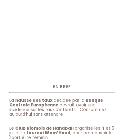
EN BREF
La
hausse des taux
décidée par la
Banque
Centrale Européenne
devrait avoir une
incidence sur les taux d’intérêts… Consommez
aujourd’hui sans attendre
Le
Club Riomois de Handball
organise les 4 et 5
juillet le
tournoi Wom’Hand
, pour promouvoir le
sport élite féminin.