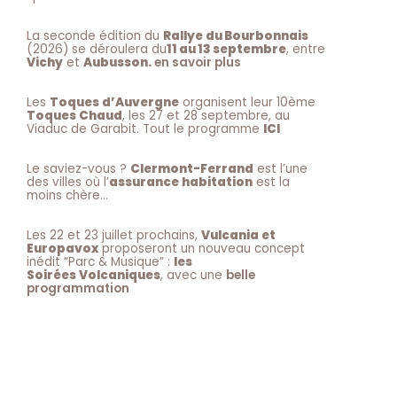
La seconde édition du
Rallye du Bourbonnais
(2026) se déroulera du
11 au 13 septembre
, entre
Vichy
et
Aubusson.
en savoir plus
Les
Toques d’Auvergne
organisent leur 10ème
Toques Chaud
, les 27 et 28 septembre, au
Viaduc de Garabit. Tout le programme
ICI
Le saviez-vous ?
Clermont-Ferrand
est l’une
des villes où l’
assurance habitation
est la
moins chère…
Les 22 et 23 juillet prochains,
Vulcania et
Europavox
proposeront un nouveau concept
inédit “Parc & Musique” :
les
Soirées Volcaniques
, avec une
belle
programmation