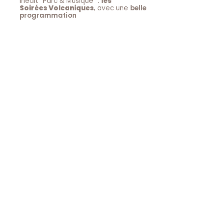
inédit “Parc & Musique” :
les
Soirées Volcaniques
, avec une
belle
programmation