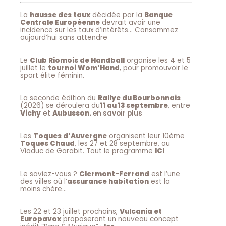
La
hausse des taux
décidée par la
Banque
Centrale Européenne
devrait avoir une
incidence sur les taux d’intérêts… Consommez
aujourd’hui sans attendre
Le
Club Riomois de Handball
organise les 4 et 5
juillet le
tournoi Wom’Hand
, pour promouvoir le
sport élite féminin.
La seconde édition du
Rallye du Bourbonnais
(2026) se déroulera du
11 au 13 septembre
, entre
Vichy
et
Aubusson.
en savoir plus
Les
Toques d’Auvergne
organisent leur 10ème
Toques Chaud
, les 27 et 28 septembre, au
Viaduc de Garabit. Tout le programme
ICI
Le saviez-vous ?
Clermont-Ferrand
est l’une
des villes où l’
assurance habitation
est la
moins chère…
Les 22 et 23 juillet prochains,
Vulcania et
Europavox
proposeront un nouveau concept