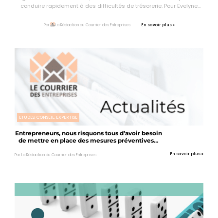
conduire rapidement à des difficultés de trésorerie. Pour Evelyne
SERIN CABEAU, présidente de l'Ordre des experts-comptables
d'Auvergne : « De nombreuses entreprises connaissent des
En savoir plus »
Par
La Rédaction du Courrier des Entreprises
défaillances alors qu’un travail de prévention aurait souvent pu
permettre de redresser la barre. »
ETUDES, CONSEIL, EXPERTISE
Entrepreneurs, nous risquons tous d’avoir besoin
de mettre en place des mesures préventives…
Le CIP vous accompagne gratuitement !
En savoir plus »
Par La Rédaction du Courrier des Entreprises