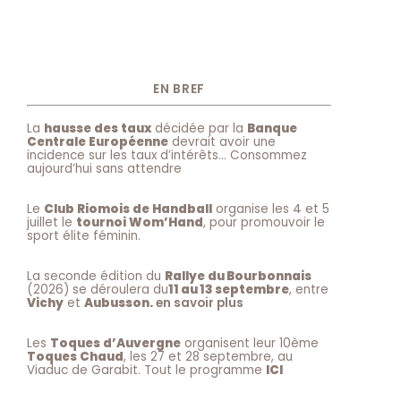
EN BREF
La
hausse des taux
décidée par la
Banque
Centrale Européenne
devrait avoir une
incidence sur les taux d’intérêts… Consommez
aujourd’hui sans attendre
Le
Club Riomois de Handball
organise les 4 et 5
juillet le
tournoi Wom’Hand
, pour promouvoir le
sport élite féminin.
La seconde édition du
Rallye du Bourbonnais
(2026) se déroulera du
11 au 13 septembre
, entre
Vichy
et
Aubusson.
en savoir plus
Les
Toques d’Auvergne
organisent leur 10ème
Toques Chaud
, les 27 et 28 septembre, au
Viaduc de Garabit. Tout le programme
ICI