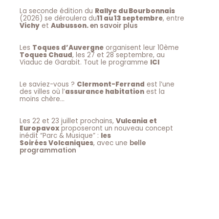
La seconde édition du
Rallye du Bourbonnais
(2026) se déroulera du
11 au 13 septembre
, entre
Vichy
et
Aubusson.
en savoir plus
Les
Toques d’Auvergne
organisent leur 10ème
Toques Chaud
, les 27 et 28 septembre, au
Viaduc de Garabit. Tout le programme
ICI
Le saviez-vous ?
Clermont-Ferrand
est l’une
des villes où l’
assurance habitation
est la
moins chère…
Les 22 et 23 juillet prochains,
Vulcania et
Europavox
proposeront un nouveau concept
inédit “Parc & Musique” :
les
Soirées Volcaniques
, avec une
belle
programmation