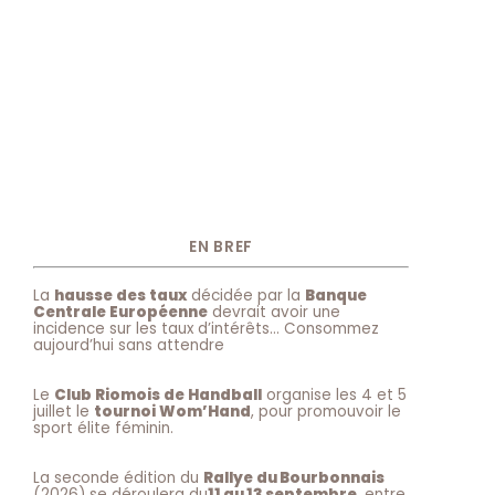
EN BREF
La
hausse des taux
décidée par la
Banque
Centrale Européenne
devrait avoir une
incidence sur les taux d’intérêts… Consommez
aujourd’hui sans attendre
Le
Club Riomois de Handball
organise les 4 et 5
juillet le
tournoi Wom’Hand
, pour promouvoir le
sport élite féminin.
La seconde édition du
Rallye du Bourbonnais
(2026) se déroulera du
11 au 13 septembre
, entre