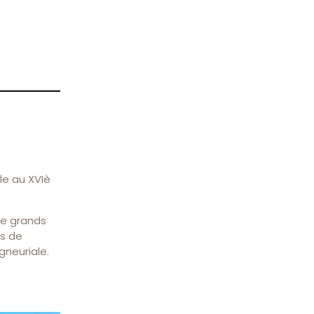
le au XVIè
de grands
rs de
gneuriale.