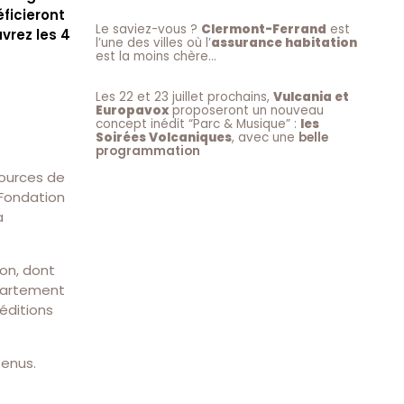
ficieront
Le saviez-vous ?
Clermont-Ferrand
est
uvrez les 4
l’une des villes où l’
assurance habitation
est la moins chère…
Les 22 et 23 juillet prochains,
Vulcania et
Europavox
proposeront un nouveau
concept inédit “Parc & Musique” :
les
Soirées Volcaniques
, avec une
belle
programmation
sources de
 Fondation
a
ion, dont
épartement
 éditions
tenus.