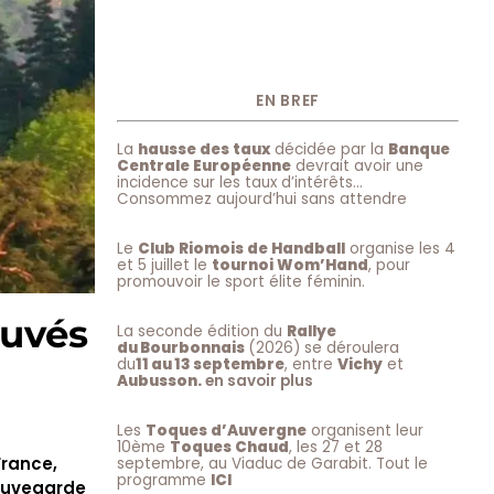
EN BREF
La
hausse des taux
décidée par la
Banque
Centrale Européenne
devrait avoir une
incidence sur les taux d’intérêts…
Consommez aujourd’hui sans attendre
Le
Club Riomois de Handball
organise les 4
et 5 juillet le
tournoi Wom’Hand
, pour
promouvoir le sport élite féminin.
auvés
La seconde édition du
Rallye
du Bourbonnais
(2026) se déroulera
du
11 au 13 septembre
, entre
Vichy
et
Aubusson.
en savoir plus
Les
Toques d’Auvergne
organisent leur
10ème
Toques Chaud
, les 27 et 28
France,
septembre, au Viaduc de Garabit. Tout le
programme
ICI
sauvegarde