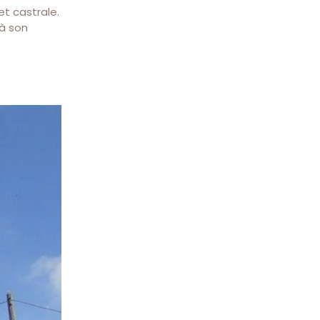
et castrale.
 à son