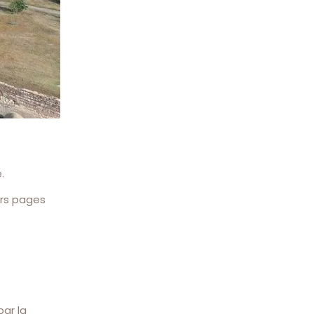
.
urs pages
par la