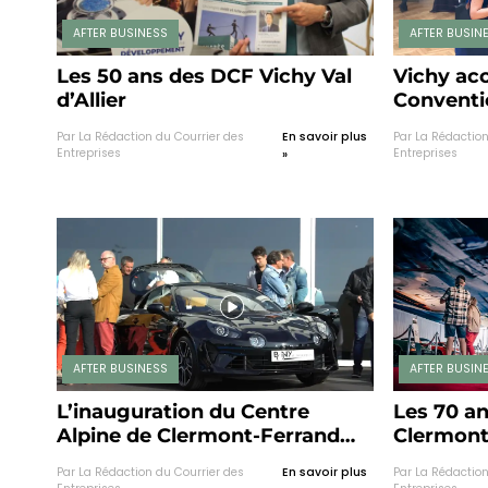
AFTER BUSINESS
AFTER BUSIN
Les 50 ans des DCF Vichy Val
Vichy acc
d’Allier
Conventi
Par La Rédaction du Courrier des
En savoir plus
Par La Rédaction
Entreprises
Entreprises
»
AFTER BUSINESS
AFTER BUSIN
L’inauguration du Centre
Les 70 a
Alpine de Clermont-Ferrand
Clermont
explose les compteurs !
anniversa
Par La Rédaction du Courrier des
En savoir plus
Par La Rédaction