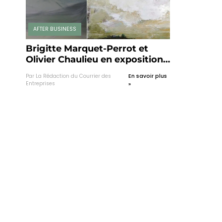
AFTER BUSINESS
Brigitte Marquet-Perrot et
Olivier Chaulieu en exposition
à la galerie Rose da Rua
Par La Rédaction du Courrier des
En savoir plus
Entreprises
»