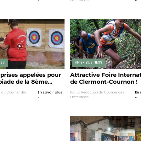
Entreprises
»
»
ESS
AFTER BUSINESS
eprises appelées pour
Attractive Foire Interna
piade de la 8ème
de Clermont-Cournon !
e la Journée de la
 du Courrier des
En savoir plus
Par La Rédaction du Courrier des
En 
 Brézet
Entreprises
»
»