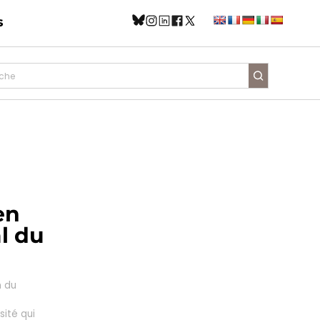
s
en
l du
n du
ité qui