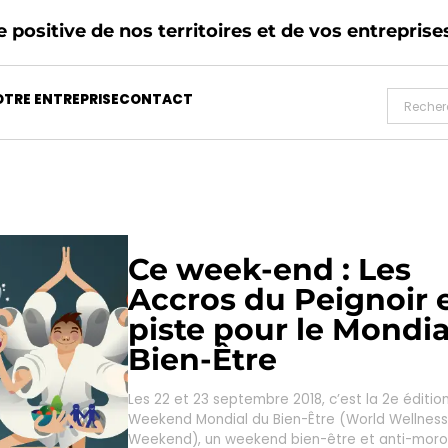
 positive de nos territoires et de vos entreprise
TRE ENTREPRISE
CONTACT
Ce week-end : Les
Accros du Peignoir 
piste pour le Mondia
Bien-Être
Les 22 et 23 septembre 2018, c’est la 2e éditio
Weekend Mondial du Bien-Être (World Wellness
Weekend), un weekend bien-être et anti-moros