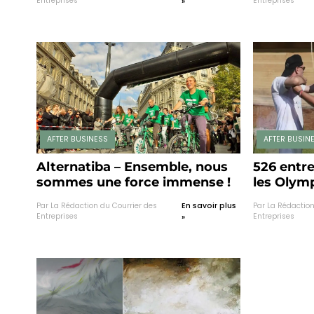
Entreprises
Entreprises
»
AFTER BUSINESS
AFTER BUSIN
Alternatiba – Ensemble, nous
526 entr
sommes une force immense !
les Olym
édition d
Par La Rédaction du Courrier des
En savoir plus
Par La Rédaction
Forme au
Entreprises
Entreprises
»