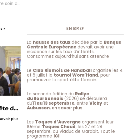
e soin de
tre amis,
EN BREF
s »
La
hausse des taux
décidée par la
Banque
Centrale Européenne
devrait avoir une
incidence sur les taux d’intérêts…
Consommez aujourd’hui sans attendre
Le
Club Riomois de Handball
organise les 4
et 5 juillet le
tournoi Wom’Hand
, pour
promouvoir le sport élite féminin.
La seconde édition du
Rallye
du Bourbonnais
(2026) se déroulera
du
11 au 13 septembre
, entre
Vichy
et
ête des
Aubusson.
en savoir plus
savoir plus
Les
Toques d’Auvergne
organisent leur
10ème
Toques Chaud
, les 27 et 28
septembre, au Viaduc de Garabit. Tout le
programme
ICI