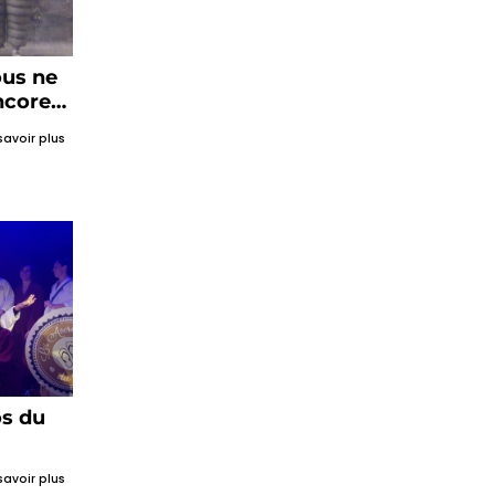
ous ne
ncore
savoir plus
os du
savoir plus