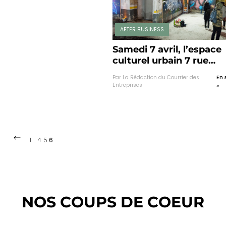
AFTER BUSINESS
Samedi 7 avril, l’espace
culturel urbain 7 rue
Bonnabaud en pleine
Par La Rédaction du Courrier des
En 
‘effervescence’.
Entreprises
»
1
…
4
5
6
NOS COUPS DE COEUR