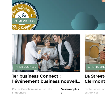
AFTER BUSINESS
AFTER BUSINESS
AFTER BUSIN
1er business Connect :
La Stree
l’événement business nouvelle
Clermont
génération !
il n’y a 
Par La Rédaction du Courrier des
En savoir plus
Par La Rédaction
dans la vi
Entreprises
Entreprises
»