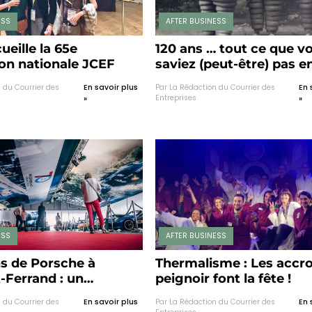
ESS
AFTER BUSINESS
ueille la 65e
120 ans … tout ce que v
on nationale JCEF
saviez (peut-être) pas e
sur Bibendum !
 du Courrier des
En savoir plus
Par La Rédaction du Courrier des
En 
Entreprises
»
»
ESS
AFTER BUSINESS
ns de Porsche à
Thermalisme : Les accr
-Ferrand : un
peignoir font la fête !
ire pour passionnés !
 du Courrier des
En savoir plus
Par La Rédaction du Courrier des
En 