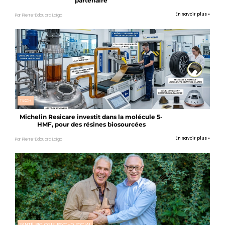
partenaire
En savoir plus »
Par Pierre-Edouard Laigo
TECH
Michelin Resicare investit dans la molécule 5-
HMF, pour des résines biosourcées
En savoir plus »
Par Pierre-Edouard Laigo
SANTÉ, BIOLOGIE, PSYCHO, SOCIAL