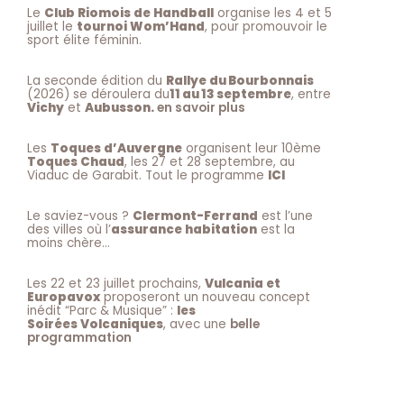
Le
Club Riomois de Handball
organise les 4 et 5
juillet le
tournoi Wom’Hand
, pour promouvoir le
sport élite féminin.
La seconde édition du
Rallye du Bourbonnais
(2026) se déroulera du
11 au 13 septembre
, entre
Vichy
et
Aubusson.
en savoir plus
Les
Toques d’Auvergne
organisent leur 10ème
Toques Chaud
, les 27 et 28 septembre, au
Viaduc de Garabit. Tout le programme
ICI
Le saviez-vous ?
Clermont-Ferrand
est l’une
des villes où l’
assurance habitation
est la
moins chère…
Les 22 et 23 juillet prochains,
Vulcania et
Europavox
proposeront un nouveau concept
inédit “Parc & Musique” :
les
Soirées Volcaniques
, avec une
belle
programmation