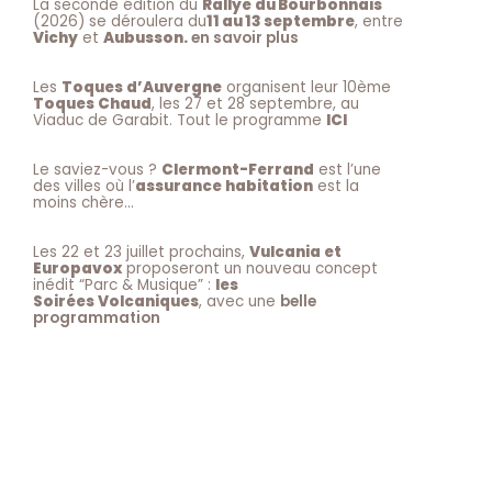
La seconde édition du
Rallye du Bourbonnais
(2026) se déroulera du
11 au 13 septembre
, entre
Vichy
et
Aubusson.
en savoir plus
Les
Toques d’Auvergne
organisent leur 10ème
Toques Chaud
, les 27 et 28 septembre, au
Viaduc de Garabit. Tout le programme
ICI
Le saviez-vous ?
Clermont-Ferrand
est l’une
des villes où l’
assurance habitation
est la
moins chère…
Les 22 et 23 juillet prochains,
Vulcania et
Europavox
proposeront un nouveau concept
inédit “Parc & Musique” :
les
Soirées Volcaniques
, avec une
belle
programmation