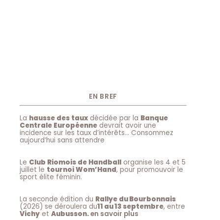
EN BREF
La
hausse des taux
décidée par la
Banque
Centrale Européenne
devrait avoir une
incidence sur les taux d’intérêts… Consommez
aujourd’hui sans attendre
Le
Club Riomois de Handball
organise les 4 et 5
juillet le
tournoi Wom’Hand
, pour promouvoir le
sport élite féminin.
La seconde édition du
Rallye du Bourbonnais
(2026) se déroulera du
11 au 13 septembre
, entre
Vichy
et
Aubusson.
en savoir plus