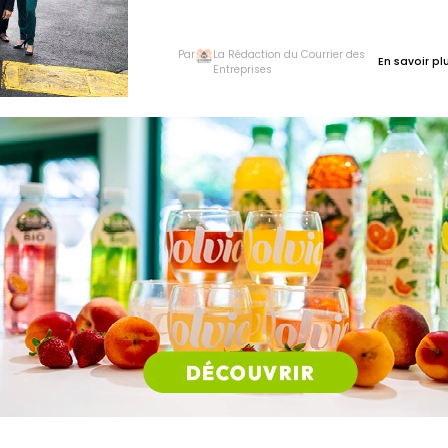
belles mécaniques.
Par
La Rédaction du Courrier des
En savoir plu
Entreprises