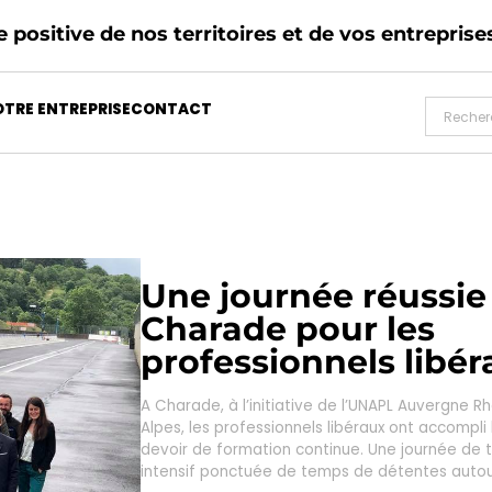
 positive de nos territoires et de vos entreprise
TRE ENTREPRISE
CONTACT
Une journée réussie
Charade pour les
professionnels libér
A Charade, à l’initiative de l’UNAPL Auvergne R
Alpes, les professionnels libéraux ont accompli 
devoir de formation continue. Une journée de t
intensif ponctuée de temps de détentes auto