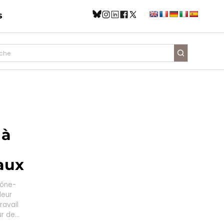
s
 à
aux
hône-
leur
ravail
ur de