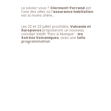
Le saviez-vous ?
Clermont-Ferrand
est
l’une des villes où l’
assurance habitation
est la moins chère…
Les 22 et 23 juillet prochains,
Vulcania et
Europavox
proposeront un nouveau
concept inédit “Parc & Musique” :
les
Soirées Volcaniques
, avec une
belle
programmation