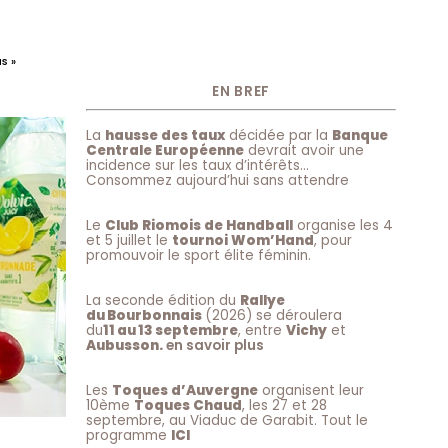
s »
EN BREF
La
hausse des taux
décidée par la
Banque
Centrale Européenne
devrait avoir une
incidence sur les taux d’intérêts…
Consommez aujourd’hui sans attendre
Le
Club Riomois de Handball
organise les 4
et 5 juillet le
tournoi Wom’Hand
, pour
promouvoir le sport élite féminin.
La seconde édition du
Rallye
du Bourbonnais
(2026) se déroulera
du
11 au 13 septembre
, entre
Vichy
et
Aubusson.
en savoir plus
Les
Toques d’Auvergne
organisent leur
10ème
Toques Chaud
, les 27 et 28
septembre, au Viaduc de Garabit. Tout le
programme
ICI