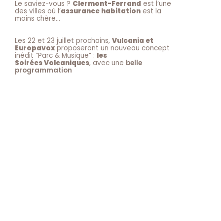
Le saviez-vous ?
Clermont-Ferrand
est l’une
des villes où l’
assurance habitation
est la
moins chère…
Les 22 et 23 juillet prochains,
Vulcania et
Europavox
proposeront un nouveau concept
inédit “Parc & Musique” :
les
Soirées Volcaniques
, avec une
belle
programmation