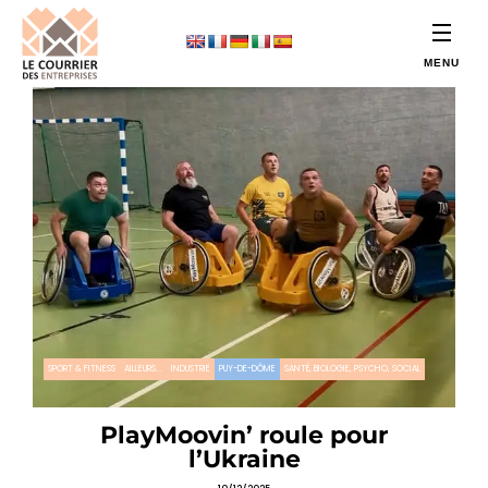
SPORT & FITNESS
AILLEURS...
INDUSTRIE
PUY-DE-DÔME
SANTÉ, BIOLOGIE, PSYCHO, SOCIAL
PlayMoovin’ roule pour
l’Ukraine