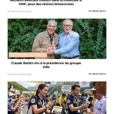
Michelin Resicare investit dans la molécule 5-
HMF, pour des résines biosourcées
En savoir plus »
Par Pierre-Edouard Laigo
SANTÉ, BIOLOGIE, PSYCHO, SOCIAL
Claude Barbin élu à la présidence du groupe
Adis
En savoir plus »
Par Pierre-Edouard Laigo