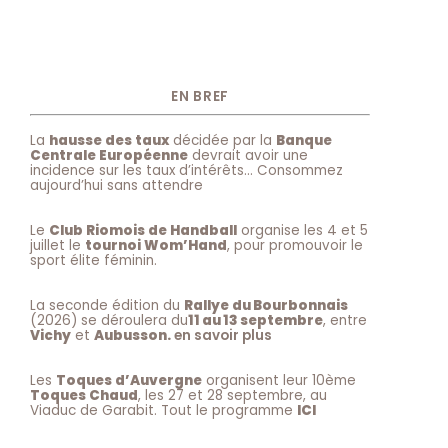
EN BREF
La
hausse des taux
décidée par la
Banque
Centrale Européenne
devrait avoir une
incidence sur les taux d’intérêts… Consommez
aujourd’hui sans attendre
Le
Club Riomois de Handball
organise les 4 et 5
juillet le
tournoi Wom’Hand
, pour promouvoir le
sport élite féminin.
La seconde édition du
Rallye du Bourbonnais
(2026) se déroulera du
11 au 13 septembre
, entre
Vichy
et
Aubusson.
en savoir plus
Les
Toques d’Auvergne
organisent leur 10ème
Toques Chaud
, les 27 et 28 septembre, au
Viaduc de Garabit. Tout le programme
ICI