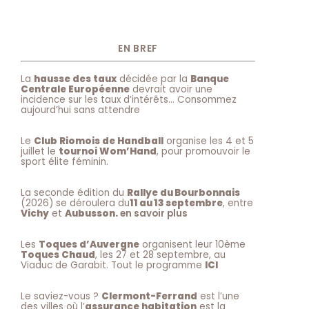
EN BREF
La
hausse des taux
décidée par la
Banque
Centrale Européenne
devrait avoir une
incidence sur les taux d’intérêts… Consommez
aujourd’hui sans attendre
Le
Club Riomois de Handball
organise les 4 et 5
juillet le
tournoi Wom’Hand
, pour promouvoir le
sport élite féminin.
La seconde édition du
Rallye du Bourbonnais
(2026) se déroulera du
11 au 13 septembre
, entre
Vichy
et
Aubusson.
en savoir plus
Les
Toques d’Auvergne
organisent leur 10ème
Toques Chaud
, les 27 et 28 septembre, au
Viaduc de Garabit. Tout le programme
ICI
Le saviez-vous ?
Clermont-Ferrand
est l’une
des villes où l’
assurance habitation
est la