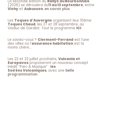
La seconde édition du
Rallye du Bourbonnais
(2026) se déroulera du
11 au 13 septembre
, entre
Vichy
et
Aubusson.
en savoir plus
Les
Toques d’Auvergne
organisent leur 10ème
Toques Chaud
, les 27 et 28 septembre, au
Viaduc de Garabit. Tout le programme
ICI
Le saviez-vous ?
Clermont-Ferrand
est l’une
des villes où l’
assurance habitation
est la
moins chère…
Les 22 et 23 juillet prochains,
Vulcania et
Europavox
proposeront un nouveau concept
inédit “Parc & Musique” :
les
Soirées Volcaniques
, avec une
belle
programmation