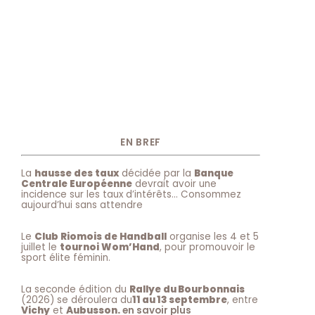
EN BREF
La
hausse des taux
décidée par la
Banque
Centrale Européenne
devrait avoir une
incidence sur les taux d’intérêts… Consommez
aujourd’hui sans attendre
Le
Club Riomois de Handball
organise les 4 et 5
juillet le
tournoi Wom’Hand
, pour promouvoir le
sport élite féminin.
La seconde édition du
Rallye du Bourbonnais
(2026) se déroulera du
11 au 13 septembre
, entre
Vichy
et
Aubusson.
en savoir plus