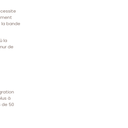
écessite
vement
t la bande
ù la
 mur de
gration
plus à
s de 50