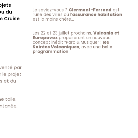
bjets
Le saviez-vous ?
Clermont-Ferrand
est
ou du
l’une des villes où l’
assurance habitation
m Cruise
est la moins chère…
Les 22 et 23 juillet prochains,
Vulcania et
Europavox
proposeront un nouveau
concept inédit “Parc & Musique” :
les
Soirées Volcaniques
, avec une
belle
programmation
venté par
 le projet
s et du
e toile.
antanée,