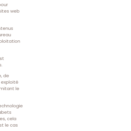
pour
 sites web
ntenus
ureau
ploitation
st
s.
e, de
 exploité
imitant le
technologie
abets
es, cela
t le cas