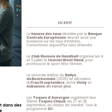
EN BREF
La
hausse des taux
décidée par la
Banque
Centrale Européenne
devrait avoir une
incidence sur les taux d’intérêts…
Consommez aujourd’hui sans attendre
Le
Club Riomois de Handball
organise les 4
et 5 juillet le
tournoi Wom’Hand
, pour
promouvoir le sport élite féminin.
La seconde édition du
Rallye
du Bourbonnais
(2026) se déroulera
du
11 au 13 septembre
, entre
Vichy
et
Aubusson.
en savoir plus
Les
Toques d’Auvergne
organisent leur
10ème
Toques Chaud
, les 27 et 28
nt dans des
septembre, au Viaduc de Garabit. Tout le
programme
ICI
e