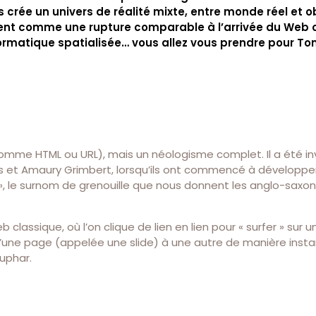
crée un univers de réalité mixte, entre monde réel et o
voient comme une rupture comparable à l’arrivée du Web 
formatique spatialisée… vous allez vous prendre pour To
mme HTML ou URL), mais un néologisme complet. Il a été in
as et Amaury Grimbert, lorsqu’ils ont commencé à développer
», le surnom de grenouille que nous donnent les anglo-saxon
lassique, où l’on clique de lien en lien pour « surfer » sur un
 d’une page (appelée une slide) à une autre de manière inst
uphar.