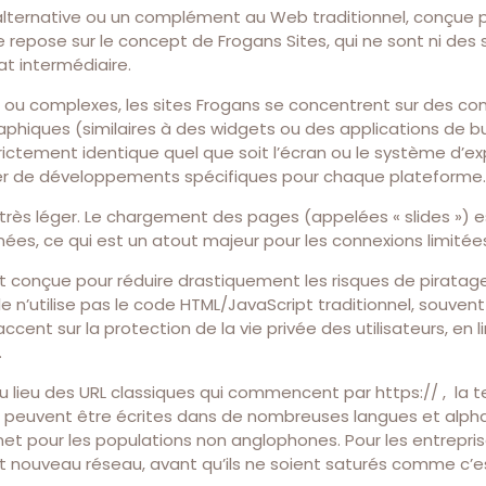
 alternative ou un complément au Web traditionnel, conçue 
le repose sur le concept de Frogans Sites, qui ne sont ni des
at intermédiaire.
 ou complexes, les sites Frogans se concentrent sur des co
aphiques (similaires à des widgets ou des applications de b
ictement identique quel que soit l’écran ou le système d’ex
iter de développements spécifiques pour chaque plateforme.
 très léger. Le chargement des pages (appelées « slides ») e
, ce qui est un atout majeur pour les connexions limitée
st conçue pour réduire drastiquement les risques de piratag
le n’utilise pas le code HTML/JavaScript traditionnel, souvent
ccent sur la protection de la vie privée des utilisateurs, en l
.
 Au lieu des URL classiques qui commencent par https:// , la 
i peuvent être écrites dans de nombreuses langues et alph
nternet pour les populations non anglophones. Pour les entrepris
 nouveau réseau, avant qu’ils ne soient saturés comme c’es