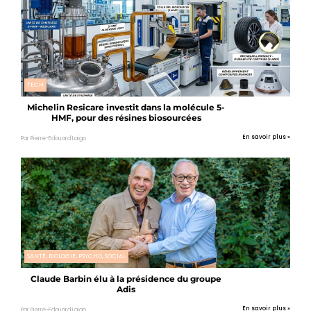
TECH
Michelin Resicare investit dans la molécule 5-
HMF, pour des résines biosourcées
En savoir plus »
Par Pierre-Edouard Laigo
SANTÉ, BIOLOGIE, PSYCHO, SOCIAL
Claude Barbin élu à la présidence du groupe
Adis
En savoir plus »
Par Pierre-Edouard Laigo