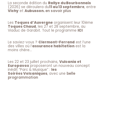
La seconde édition du
Rallye du Bourbonnais
(2026) se déroulera du
11 au 13 septembre
, entre
Vichy
et
Aubusson.
en savoir plus
Les
Toques d’Auvergne
organisent leur 10ème
Toques Chaud
, les 27 et 28 septembre, au
Viaduc de Garabit. Tout le programme
ICI
Le saviez-vous ?
Clermont-Ferrand
est l’une
des villes où l’
assurance habitation
est la
moins chère…
Les 22 et 23 juillet prochains,
Vulcania et
Europavox
proposeront un nouveau concept
inédit “Parc & Musique” :
les
Soirées Volcaniques
, avec une
belle
programmation