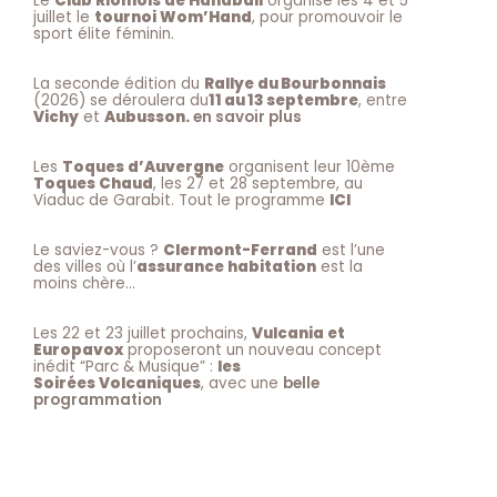
Le
Club Riomois de Handball
organise les 4 et 5
juillet le
tournoi Wom’Hand
, pour promouvoir le
sport élite féminin.
La seconde édition du
Rallye du Bourbonnais
(2026) se déroulera du
11 au 13 septembre
, entre
Vichy
et
Aubusson.
en savoir plus
Les
Toques d’Auvergne
organisent leur 10ème
Toques Chaud
, les 27 et 28 septembre, au
Viaduc de Garabit. Tout le programme
ICI
Le saviez-vous ?
Clermont-Ferrand
est l’une
des villes où l’
assurance habitation
est la
moins chère…
Les 22 et 23 juillet prochains,
Vulcania et
Europavox
proposeront un nouveau concept
inédit “Parc & Musique” :
les
Soirées Volcaniques
, avec une
belle
programmation