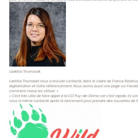
Laetitia Thomazet
Laetitia Thomazet nous a ensuite contacté, dans le cadre de France Relance T
digitalisation et notre référencement. Nous avons aussi une page sur Faceboo
comment mieux les utiliser. »
« C’est très utile de faire appel à la CCI Puy-de-Dôme car c’est rapide, ils 
nous a même contacté après le lancement pour prendre des nouvelles de Wi