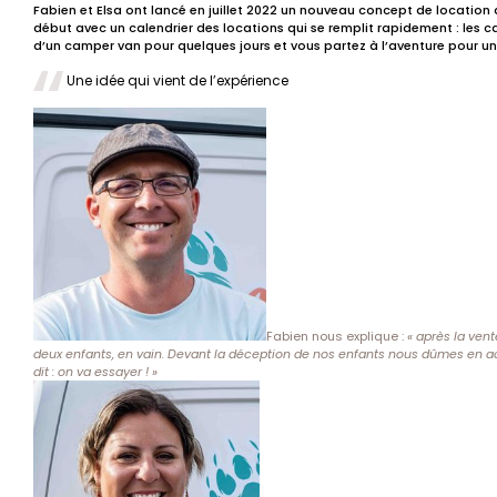
Fabien et Elsa ont lancé en juillet 2022 un nouveau concept de location 
début avec un calendrier des locations qui se remplit rapidement : les
d’un camper van pour quelques jours et vous partez à l’aventure pour un 
Une idée qui vient de l’expérience
Fabien nous explique :
« après la ven
deux enfants, en vain. Devant la déception de nos enfants nous dûmes en ac
dit : on va essayer ! »