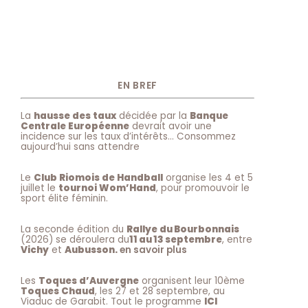
EN BREF
La
hausse des taux
décidée par la
Banque
Centrale Européenne
devrait avoir une
incidence sur les taux d’intérêts… Consommez
aujourd’hui sans attendre
Le
Club Riomois de Handball
organise les 4 et 5
juillet le
tournoi Wom’Hand
, pour promouvoir le
sport élite féminin.
La seconde édition du
Rallye du Bourbonnais
(2026) se déroulera du
11 au 13 septembre
, entre
Vichy
et
Aubusson.
en savoir plus
Les
Toques d’Auvergne
organisent leur 10ème
Toques Chaud
, les 27 et 28 septembre, au
Viaduc de Garabit. Tout le programme
ICI