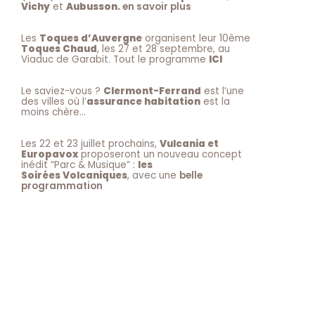
Vichy
et
Aubusson.
en savoir plus
Les
Toques d’Auvergne
organisent leur 10ème
Toques Chaud
, les 27 et 28 septembre, au
Viaduc de Garabit. Tout le programme
ICI
Le saviez-vous ?
Clermont-Ferrand
est l’une
des villes où l’
assurance habitation
est la
moins chère…
Les 22 et 23 juillet prochains,
Vulcania et
Europavox
proposeront un nouveau concept
inédit “Parc & Musique” :
les
Soirées Volcaniques
, avec une
belle
programmation