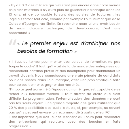
« Il y a 60 % des métiers qui n’existent pas encore dans notre monde
en pleine mutation, il n’y aura plus de guichetier de banque dans les
10 ans, ni de comptable faisant des saisies de factures : les
logiciels feront tout cela, comme par exemple l’outil numérique de la
Caisse d’Épargne rue Blatin. En revanche nous allons avoir besoin
de main d’œuvre technique, de développeurs, c’est une
opportunité. »
«
Le premier enjeu est d’anticiper nos
besoins de formation »
« Il faut du temps pour monter des cursus de formation, ne pas
‘louper le coche’. Il faut qu’il y ait de la demande des entreprises qui
recherchent certains profils et des inscriptions pour ambitionner un
travail d’avenir. Nous connaissons une vraie pénurie de candidats
pour des postes dans le numérique, c’est une problématique forte
pour se positionner et gagner des marchés.
N’importe quel jeune, né à l’époque du numérique, est capable de se
former aux nouveaux métiers, il faut arrêter de croire que c’est
difficile. La programmation, l’externalisation des données ne sont
pas les seuls enjeux : une grande majorité des gens n’utilisent que
20 % des possibilités des outils actuels, et, par exemple, ne savent
pas qu’ils peuvent envoyer un recommandé à partir de leur PC.
Il est important que des jeunes viennent au Forum pour rencontrer
des entreprises qui recrutent avec des besoins en forte
progression. »