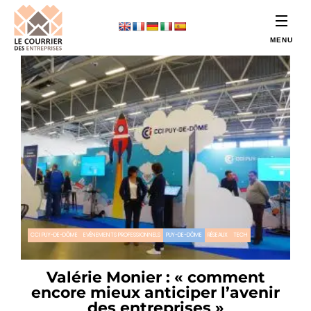
CCI PUY-DE-DÔME
EVÉNEMENTS PROFESSIONNELS
PUY-DE-DÔME
RÉSEAUX
TECH
Valérie Monier : « comment
encore mieux anticiper l’avenir
des entreprises »