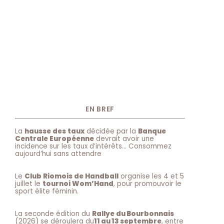
EN BREF
La
hausse des taux
décidée par la
Banque
Centrale Européenne
devrait avoir une
incidence sur les taux d’intérêts… Consommez
aujourd’hui sans attendre
Le
Club Riomois de Handball
organise les 4 et 5
juillet le
tournoi Wom’Hand
, pour promouvoir le
sport élite féminin.
La seconde édition du
Rallye du Bourbonnais
(2026) se déroulera du
11 au 13 septembre
, entre